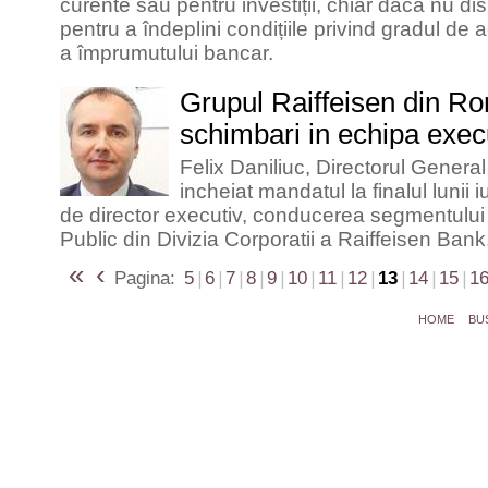
curente sau pentru investiții, chiar dacă nu di
pentru a îndeplini condițiile privind gradul de 
a împrumutului bancar.
Grupul Raiffeisen din R
schimbari in echipa exec
Felix Daniliuc, Directorul General
incheiat mandatul la finalul lunii i
de director executiv, conducerea segmentului
Public din Divizia Corporatii a Raiffeisen Bank
«
‹
Pagina:
5
|
6
|
7
|
8
|
9
|
10
|
11
|
12
|
13
|
14
|
15
|
1
HOME
BU