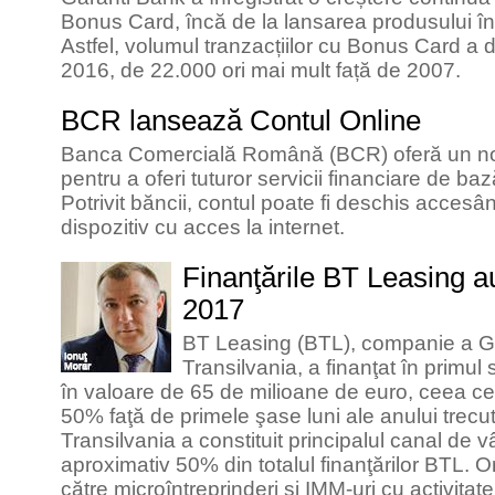
Bonus Card, încă de la lansarea produsului î
Astfel, volumul tranzacțiilor cu Bonus Card a d
2016, de 22.000 ori mai mult față de 2007.
BCR lansează Contul Online
Banca Comercială Română (BCR) oferă un no
pentru a oferi tuturor servicii financiare de b
Potrivit băncii, contul poate fi deschis accesâ
dispozitiv cu acces la internet.
Finanţările BT Leasing a
2017
BT Leasing (BTL), companie a G
Transilvania, a finanţat în primul
în valoare de 65 de milioane de euro, ceea c
50% faţă de primele şase luni ale anului trecu
Transilvania a constituit principalul canal de 
aproximativ 50% din totalul finanţărilor BTL. Or
către microîntreprinderi şi IMM-uri cu activita