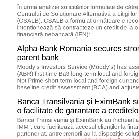
În urma analizei solicitărilor formulate de cătr
Centrului de Soluționare Alternativă a Litigiil
(CSALB), CSALB a formulat următoarele reco
intenționează să contracteze un credit de la o 
financiară nebancară (IFN):
Alpha Bank Romania secures strong
parent bank
Moody's Investors Service (Moody's) has as
(ABR) first-time Ba3 long-term local and foreig
Not Prime short-term local and foreign currenc
baseline credit assessment (BCA) and adjus
Banca Transilvania şi EximBank sus
o facilitate de garantare a creditelo
Banca Transilvania şi EximBank au încheiat a
IMM", care facilitează accesul clienților la fina
parteneriat, antreprenorii au la dispoziție soluți