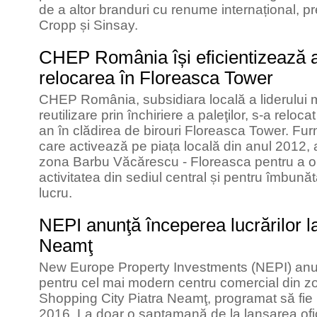
de a altor branduri cu renume internațional,
Cropp și Sinsay.
CHEP România își eficientizează ac
relocarea în Floreasca Tower
CHEP România, subsidiara locală a liderului m
reutilizare prin închiriere a paleţilor, s-a reloca
an în clădirea de birouri Floreasca Tower. Furni
care activează pe piața locală din anul 2012, a
zona Barbu Văcărescu - Floreasca pentru a obț
activitatea din sediul central și pentru îmbunătă
lucru.
NEPI anunţă începerea lucrărilor l
Neamţ
New Europe Property Investments (NEPI) anun
pentru cel mai modern centru comercial din z
Shopping City Piatra Neamţ, programat să fie i
2016. La doar o saptamană de la lansarea ofici