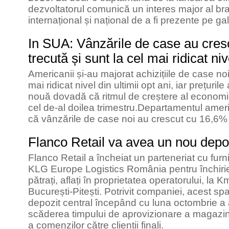
dezvoltatorul comunică un interes major al bra
internațional și național de a fi prezente pe gal
In SUA: Vânzările de case au cres
trecută și sunt la cel mai ridicat niv
Americanii și-au majorat achizițiile de case noi
mai ridicat nivel din ultimii opt ani, iar prețuril
nouă dovadă că ritmul de creștere al economi
cel de-al doilea trimestru.Departamentul amer
că vânzările de case noi au crescut cu 16,6% 
Flanco Retail va avea un nou depoz
Flanco Retail a încheiat un parteneriat cu furni
KLG Europe Logistics România pentru închiri
pătrați, aflați în proprietatea operatorului, la
București-Pitești. Potrivit companiei, acest sp
depozit central începând cu luna octombrie a 
scăderea timpului de aprovizionare a magazinel
a comenzilor către clienții finali.