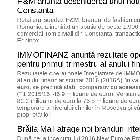
H&M anunta deschiderea unui nou
Constanta
Retailerul suedez H&M, brandul de fashion cu
Romania, a inchiriat un spatiu de peste 1.900 d
comercial Tomis Mall din Constanta, tranzact
Echinox.
IMMOFINANZ anunță rezultate oper
pentru primul trimestru al anului fi
Rezultatele operaționale înregistrate de IMM
al anului financiar scurtat 2016 (2016A), în v
euro, se prezintă stabil comparativ cu aceeași
(T1 2015/16: 46,9 milioane de euro). Veniturile
82,2 milioane de euro la 76,8 milioane de eur
temporare a nivelului chiriilor în Moscova și vâ
proprietăților.
Brăila Mall atrage noi branduri inte
După ce la începutul lui 2016 New Europe Pr