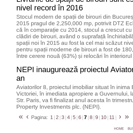
nivel record în 2016
Stocul modern de spații de birouri din București
2015 pragul de 2,250,000 mp, potrivit DTZ E
că în comparație cu 2014, stocul a crescut cu 4
clădiri de birouri, având o suprafață închiriabi
spații noi în 2015 au fost la cel mai scăzut nive
pentru spații moderne de birouri a fost de 180,
între cerere nouă (63%) și relocări în interior
NEPI inaugurează proiectul Aviatori
an
Aviatorilor 8, proiectul imobiliar situat în inima
Victoriei, în imediata apropiere a Guvernului, l
Str. Paris, va fi finalizat anul acesta în trime
Property Investments plc. (NEPI).
«
‹
›
»
Pagina:
1
|
2
|
3
|
4
|
5
|
6
|
7
|
8
|
9
|
10
|
11
|
HOME
BU