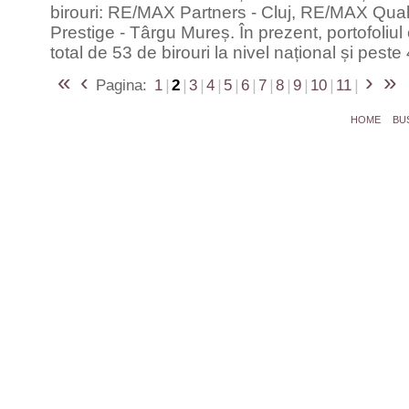
birouri: RE/MAX Partners - Cluj, RE/MAX Qual
Prestige - Târgu Mureș. În prezent, portofoli
total de 53 de birouri la nivel național și pest
«
‹
›
»
Pagina:
1
|
2
|
3
|
4
|
5
|
6
|
7
|
8
|
9
|
10
|
11
|
HOME
BU