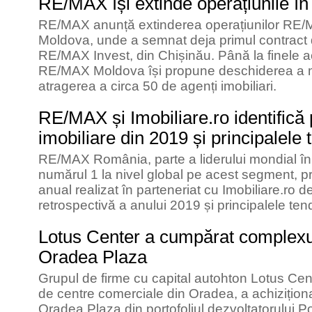
RE/MAX își extinde operațiunile î
RE/MAX anunță extinderea operațiunilor RE/
Moldova, unde a semnat deja primul contract d
RE/MAX Invest, din Chișinău. Până la finele
RE/MAX Moldova își propune deschiderea a mi
atragerea a circa 50 de agenți imobiliari.
RE/MAX și Imobiliare.ro identifică 
imobiliare din 2019 și principalele
RE/MAX România, parte a liderului mondial în r
numărul 1 la nivel global pe acest segment, pre
anual realizat în parteneriat cu Imobiliare.ro d
retrospectivă a anului 2019 și principalele ten
Lotus Center a cumpărat complexul
Oradea Plaza
Grupul de firme cu capital autohton Lotus Cent
de centre comerciale din Oradea, a achizițion
Oradea Plaza din portofoliul dezvoltatorului 