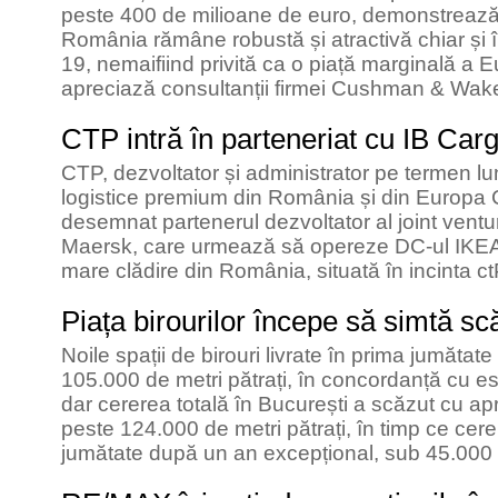
peste 400 de milioane de euro, demonstrează c
România rămâne robustă și atractivă chiar și
19, nemaifiind privită ca o piață marginală a E
apreciază consultanții firmei Cushman & Wake
CTP intră în parteneriat cu IB Car
CTP, dezvoltator și administrator pe termen lun
logistice premium din România și din Europa Ce
desemnat partenerul dezvoltator al joint ventur
Maersk, care urmează să opereze DC-ul IKEA
mare clădire din România, situată în incinta 
Piața birourilor începe să simtă sc
Noile spații de birouri livrate în prima jumătat
105.000 de metri pătrați, în concordanță cu est
dar cererea totală în București a scăzut cu a
peste 124.000 de metri pătrați, în timp ce cer
jumătate după un an excepțional, sub 45.000 d