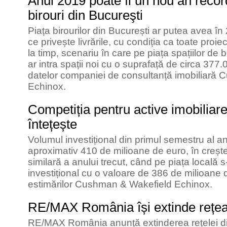
Anul 2019 poate fi un nou an recor
birouri din Bucureşti
Piața birourilor din București ar putea avea î
ce privește livrările, cu condiția ca toate proie
la timp, scenariu în care pe piața spațiilor de
ar intra spații noi cu o suprafață de circa 377.0
datelor companiei de consultanță imobiliară
Echinox.
Competiția pentru active imobiliare
întețește
Volumul investițional din primul semestru al an
aproximativ 410 de milioane de euro, în creșt
similară a anului trecut, când pe piața locală s
investițional cu o valoare de 386 de milioane de
estimărilor Cushman & Wakefield Echinox.
RE/MAX România își extinde rețeaua
RE/MAX România anunță extinderea rețelei di