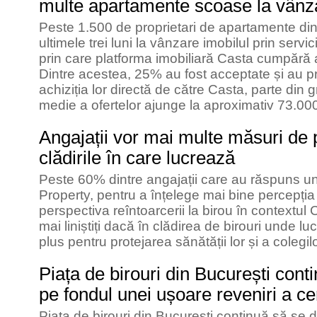
multe apartamente scoase la vânzare
Peste 1.500 de proprietari de apartamente din
ultimele trei luni la vânzare imobilul prin servi
prin care platforma imobiliară Casta cumpără
Dintre acestea, 25% au fost acceptate și au pr
achiziția lor directă de către Casta, parte di
medie a ofertelor ajunge la aproximativ 73.00
Angajații vor mai multe măsuri de p
clădirile în care lucrează
Peste 60% dintre angajații care au răspuns un
Property, pentru a înțelege mai bine percepți
perspectiva reîntoarcerii la birou în contextul 
mai liniștiți dacă în clădirea de birouri unde lu
plus pentru protejarea sănătății lor și a colegilo
Piața de birouri din București cont
pe fondul unei ușoare reveniri a cere
Piața de birouri din București continuă să se d