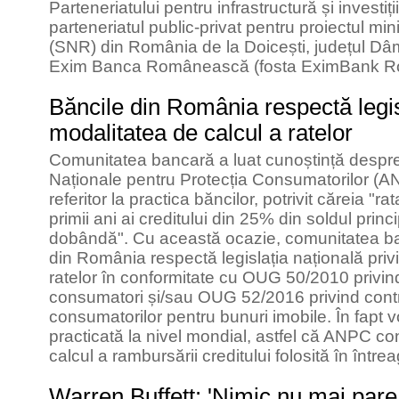
Parteneriatului pentru infrastructură și investi
parteneriatul public-privat pentru proiectul mi
(SNR) din România de la Doicești, județul Dâmb
Exim Banca Românească (fosta EximBank R
Băncile din România respectă legisl
modalitatea de calcul a ratelor
Comunitatea bancară a luat cunoștință despre 
Naționale pentru Protecția Consumatorilor (A
referitor la practica băncilor, potrivit căreia "
primii ani ai creditului din 25% din soldul pri
dobândă". Cu această ocazie, comunitatea ba
din România respectă legislația națională priv
ratelor în conformitate cu OUG 50/2010 privind
consumatori și/sau OUG 52/2016 privind contra
consumatorilor pentru bunuri imobile. În fapt 
practicată la nivel mondial, astfel că ANPC c
calcul a rambursării creditului folosită în între
Warren Buffett: 'Nimic nu mai pare 