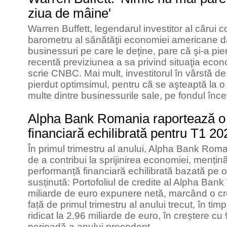
ziua de mâine'
Warren Buffett, legendarul investitor al cărui
barometru al sănătăţii economiei americane dat
businessuri pe care le deţine, pare că şi-a pie
recentă previziunea a sa privind situaţia econ
scrie CNBC. Mai mult, investitorul în vârstă de
pierdut optimsimul, pentru că se aşteaptă la o 
multe dintre businessurile sale, pe fondul încet
Alpha Bank Romania raportează o
financiară echilibrată pentru T1 20
În primul trimestru al anului, Alpha Bank Roma
de a contribui la sprijinirea economiei, mențin
performanță financiară echilibrată bazată pe o
susținută: Portofoliul de credite al Alpha Ban
miliarde de euro expunere netă, marcând o c
față de primul trimestru al anului trecut, în tim
ridicat la 2,96 miliarde de euro, în creștere 
perioadă a anului precedent.