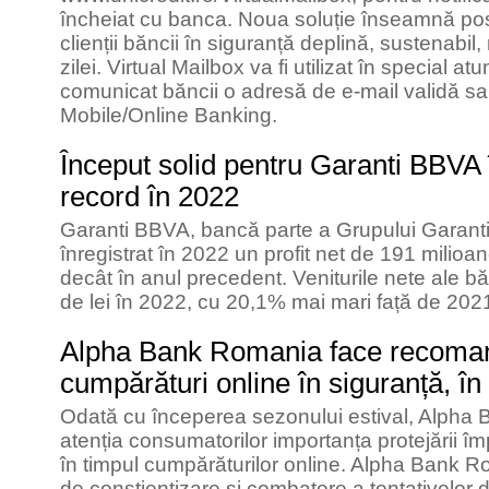
încheiat cu banca. Noua soluție înseamnă pos
clienții băncii în siguranță deplină, sustenabil
zilei. Virtual Mailbox va fi utilizat în special at
comunicat băncii o adresă de e-mail validă sau 
Mobile/Online Banking.
Început solid pentru Garanti BBVA
record în 2022
Garanti BBVA, bancă parte a Grupului Garan
înregistrat în 2022 un profit net de 191 milio
decât în anul precedent. Veniturile nete ale bă
de lei în 2022, cu 20,1% mai mari față de 202
Alpha Bank Romania face recoman
cumpărături online în siguranță, în
Odată cu începerea sezonului estival, Alpha
atenția consumatorilor importanța protejării îm
în timpul cumpărăturilor online. Alpha Bank
de conștientizare și combatere a tentativelor 