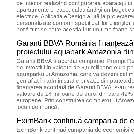
de interior realizând configurarea aparatajului ș
apartamente și case, calculând și un buget estim
electrice. Aplicația eDesign ajută la proiectare
personalizate conform specificațiilor clienților,
pot fi trimise către aceștia într-un timp foarte s
Garanti BBVA România finanțează
proiectului aquapark Amazonia din
Garanti BBVA a acordat companiei Prompt Real
de investiții în valoare de 5,9 milioane euro p
aquaparkului Amazonia, care va deveni cel m
gen aflat în administrație privată, din partea de
finanțarea acordată de Garanti BBVA, s-au reali
valoare de 14 milioane de euro, din care 42% a
europene. Prin construirea complexului Amazo
locuri de muncă.
EximBank continuă campania de e
EximBank continuă campania de economisire p