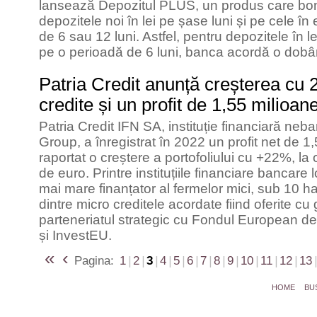
lansează Depozitul PLUS, un produs care bon
depozitele noi în lei pe șase luni și pe cele în
de 6 sau 12 luni. Astfel, pentru depozitele în le
pe o perioadă de 6 luni, banca acordă o dob
Patria Credit anunță creșterea cu 
credite și un profit de 1,55 milioa
Patria Credit IFN SA, instituție financiară neb
Group, a înregistrat în 2022 un profit net de 1
raportat o creștere a portofoliului cu +22%, la
de euro. Printre instituțiile financiare bancare 
mai mare finanțator al fermelor mici, sub 10 h
dintre micro creditele acordate fiind oferite c
parteneriatul strategic cu Fondul European de 
și InvestEU.
«
‹
Pagina:
1
|
2
|
3
|
4
|
5
|
6
|
7
|
8
|
9
|
10
|
11
|
12
|
13
|
HOME
BU