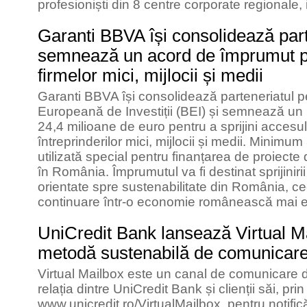
profesioniști din 8 centre corporate regionale,
Garanti BBVA își consolidează part
semnează un acord de împrumut pe
firmelor mici, mijlocii și medii
Garanti BBVA își consolidează parteneriatul 
Europeană de Investiții (BEI) și semnează u
24,4 milioane de euro pentru a sprijini accesul 
întreprinderilor mici, mijlocii și medii. Minim
utilizată special pentru finanțarea de proiecte 
în România. Împrumutul va fi destinat sprijinirii 
orientate spre sustenabilitate din România, c
continuare într-o economie românească mai e
UniCredit Bank lansează Virtual M
metodă sustenabilă de comunicare c
Virtual Mailbox este un canal de comunicare digi
relația dintre UniCredit Bank și clienții săi, pri
www.unicredit.ro/VirtualMailbox, pentru notific