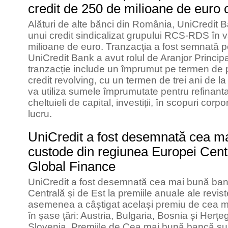
credit de 250 de milioane de eu
Alături de alte bănci din România, UniCredit B
unui credit sindicalizat grupului RCS-RDS în 
milioane de euro. Tranzacția a fost semnată pe
UniCredit Bank a avut rolul de Aranjor Princi
tranzacție include un împrumut pe termen de pâ
credit revolving, cu un termen de trei ani de
va utiliza sumele împrumutate pentru refinantar
cheltuieli de capital, investiții, în scopuri corp
lucru.
UniCredit a fost desemnată cea m
custode din regiunea Europei Centr
Global Finance
UniCredit a fost desemnată cea mai bună ba
Centrală și de Est la premiile anuale ale revis
asemenea a câștigat același premiu de cea 
în șase țări: Austria, Bulgaria, Bosnia și Herț
Slovenia. Premiile de Cea mai bună bancă su