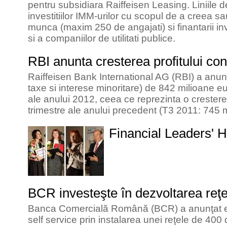
pentru subsidiara Raiffeisen Leasing. Liniile d
investitiilor IMM-urilor cu scopul de a creea s
munca (maxim 250 de angajati) si finantarii inve
si a companiilor de utilitati publice.
RBI anunta cresterea profitului con
Raiffeisen Bank International AG (RBI) a anunt
taxe si interese minoritare) de 842 milioane e
ale anului 2012, ceea ce reprezinta o crestere
trimestre ale anului precedent (T3 2011: 745 m
Financial Leaders' 
BCR investeşte în dezvoltarea reţel
Banca Comercială Română (BCR) a anunţat e
self service prin instalarea unei reţele de 40