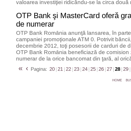
valoarea investiţiei ridicându-se la circa două
OTP Bank şi MasterCard oferă gratu
de numerar
OTP Bank Romȃnia anunţă lansarea, în parten
campaniei promoţionale ATM 0. Potrivit băncii
decembrie 2012, toţi posesorii de carduri de
OTP Bank Romȃnia beneficiază de comision ze
numerar de la orice bancomat din ţară, al orică
«
‹
Pagina:
20
|
21
|
22
|
23
|
24
|
25
|
26
|
27
|
28
|
29
|
HOME
BU