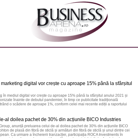
e marketing digital vor crește cu aproape 15% până la sfârșitul
ng în mediul digital vor crește cu aproape 15% până la sfârșitul anului 2021 și
conizate înainte de debutul pandemiei, în timp ce publicitate tradițională
trând o scădere de aproape 1%, conform celei mai recente ediții a raportului
e-al doilea pachet de 30% din acțiunile BICO Industries
roup, anunță preluarea celui de-al doilea pachet de 30% din acțiunile BICO
ton de plasă din fibră de sticlă și armături din fibră de sticlă și unul dintre cei
opean. Ca urmare a încheierii tranzacției, participația ROCA Investments în