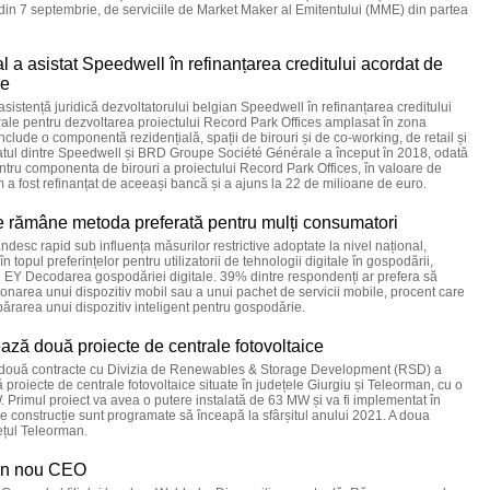
 din 7 septembrie, de serviciile de Market Maker al Emitentului (MME) din partea
al a asistat Speedwell în refinanțarea creditului acordat de
le
t asistență juridică dezvoltatorului belgian Speedwell în refinanțarea creditului
e pentru dezvoltarea proiectului Record Park Offices amplasat în zona
clude o componentă rezidențială, spații de birouri și de co-working, de retail și
riatul dintre Speedwell și BRD Groupe Société Générale a început în 2018, odată
tru componenta de birouri a proiectului Record Park Offices, în valoare de
 a fost refinanțat de aceeași bancă și a ajuns la 22 de milioane de euro.
ce rămâne metoda preferată pentru mulți consumatori
ândesc rapid sub influența măsurilor restrictive adoptate la nivel național,
 topul preferințelor pentru utilizatorii de tehnologii digitale în gospodării,
ului EY Decodarea gospodăriei digitale. 39% dintre respondenți ar prefera să
ționarea unui dispozitiv mobil sau a unui pachet de servicii mobile, procent care
rarea unui dispozitiv inteligent pentru gospodărie.
ză două proiecte de centrale fotovoltaice
ouă contracte cu Divizia de Renewables & Storage Development (RSD) a
 proiecte de centrale fotovoltaice situate în județele Giurgiu și Teleorman, cu o
 Primul proiect va avea o putere instalată de 63 MW și va fi implementat în
de construcție sunt programate să înceapă la sfârșitul anului 2021. A doua
dețul Teleorman.
un nou CEO