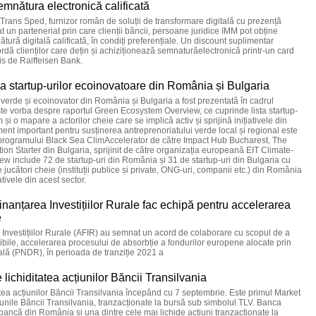
semnătura electronică calificată
 Trans Sped, furnizor român de soluții de transformare digitală cu prezență
t un parteneriat prin care clienții băncii, persoane juridice IMM pot obține
ătură digitală calificată, în condiți preferențiale. Un discount suplimentar
rdă clienților care dețin și achiziționează semnaturăelectronică printr-un card
s de Raiffeisen Bank.
i a startup-urilor ecoinovatoare din România și Bulgaria
 verde și ecoinovator din România și Bulgaria a fost prezentată în cadrul
te vorba despre raportul Green Ecosystem Overview, ce cuprinde lista startup-
um și o mapare a actorilor cheie care se implică activ și sprijină inițiativele din
ment important pentru susținerea antreprenoriatului verde local și regional este
rul programului Black Sea ClimAccelerator de către Impact Hub Bucharest, The
ion Starter din Bulgaria, sprijinit de către organizația europeană EIT Climate-
 include 72 de startup-uri din România și 31 de startup-uri din Bulgaria cu
 de jucători cheie (instituții publice și private, ONG-uri, companii etc.) din România
ativele din acest sector.
nanțarea Investițiilor Rurale fac echipă pentru accelerarea
e
Investițiilor Rurale (AFIR) au semnat un acord de colaborare cu scopul de a
igibile, accelerarea procesului de absorbție a fondurilor europene alocate prin
lă (PNDR), în perioada de tranziție 2021 a
lichiditatea acțiunilor Băncii Transilvania
tea acțiunilor Băncii Transilvania începând cu 7 septembrie. Este primul Market
unile Băncii Transilvania, tranzacționate la bursă sub simbolul TLV. Banca
ancă din România și una dintre cele mai lichide acțiuni tranzacționate la