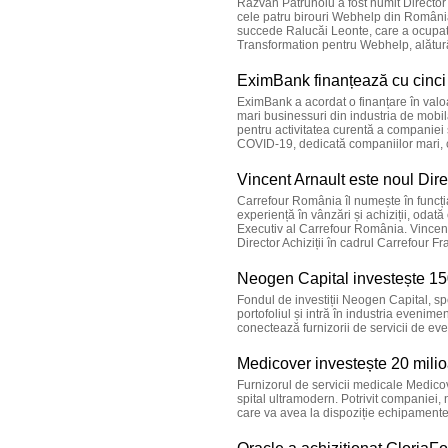
Răzvan Pătrunoiu a fost numit Director
cele patru birouri Webhelp din România, 
succede Ralucăi Leonte, care a ocupat 
Transformation pentru Webhelp, alăturâ
EximBank finanțează cu cinci
EximBank a acordat o finanțare în valo
mari businessuri din industria de mobil
pentru activitatea curentă a companiei 
COVID-19, dedicată companiilor mari, 
Vincent Arnault este noul Dir
Carrefour România îl numește în funcția
experiență în vânzări și achiziții, odat
Executiv al Carrefour România. Vincent
Director Achiziții în cadrul Carrefour Fr
Neogen Capital investește 150
Fondul de investiții Neogen Capital, sp
portofoliul și intră în industria evenime
conectează furnizorii de servicii de ev
Medicover investește 20 milio
Furnizorul de servicii medicale Medicov
spital ultramodern. Potrivit companiei, 
care va avea la dispoziție echipamente 