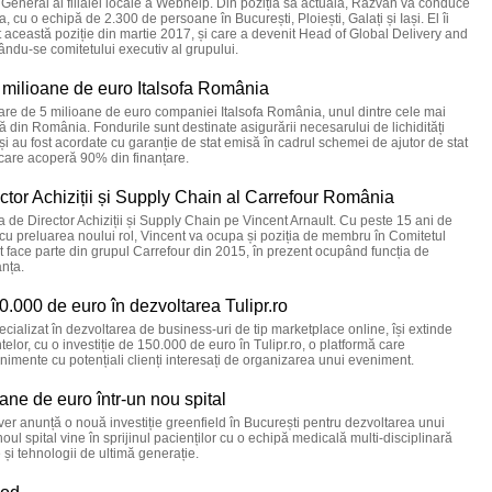
 General al filialei locale a Webhelp. Din poziția sa actuală, Răzvan va conduce
cu o echipă de 2.300 de persoane în București, Ploiești, Galați și Iași. El îi
această poziție din martie 2017, și care a devenit Head of Global Delivery and
ndu-se comitetului executiv al grupului.
 milioane de euro Italsofa România
are de 5 milioane de euro companiei Italsofa România, unul dintre cele mai
ă din România. Fondurile sunt destinate asigurării necesarului de lichidități
și au fost acordate cu garanție de stat emisă în cadrul schemei de ajutor de stat
care acoperă 90% din finanțare.
ector Achiziții și Supply Chain al Carrefour România
 de Director Achiziții și Supply Chain pe Vincent Arnault. Cu peste 15 ani de
ă cu preluarea noului rol, Vincent va ocupa și poziția de membru în Comitetul
 face parte din grupul Carrefour din 2015, în prezent ocupând funcția de
anța.
.000 de euro în dezvoltarea Tulipr.ro
ecializat în dezvoltarea de business-uri de tip marketplace online, își extinde
ntelor, cu o investiție de 150.000 de euro în Tulipr.ro, o platformă care
enimente cu potențiali clienți interesați de organizarea unui eveniment.
ane de euro într-un nou spital
er anunță o nouă investiție greenfield în București pentru dezvoltarea unui
noul spital vine în sprijinul pacienților cu o echipă medicală multi-disciplinară
și tehnologii de ultimă generație.