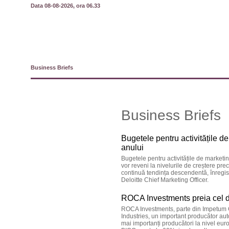
Data 08-08-2026, ora 06.33
Business Briefs
Business Briefs
Bugetele pentru activitățile d
anului
Bugetele pentru activitățile de marketi
vor reveni la nivelurile de creștere pre
continuă tendința descendentă, înregis
Deloitte Chief Marketing Officer.
ROCA Investments preia cel d
ROCA Investments, parte din Impetum G
Industries, un important producător autoh
mai importanți producători la nivel eur