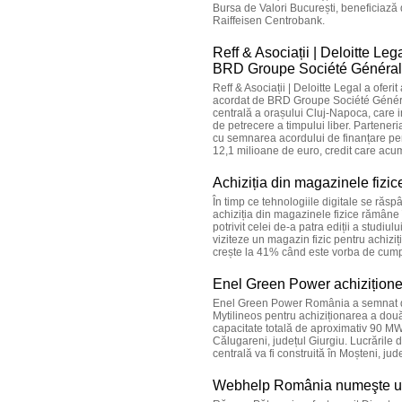
Bursa de Valori București, beneficiază
Raiffeisen Centrobank.
Reff & Asociații | Deloitte Leg
BRD Groupe Société Généra
Reff & Asociații | Deloitte Legal a oferi
acordat de BRD Groupe Société Général
centrală a orașului Cluj-Napoca, care in
de petrecere a timpului liber. Partene
cu semnarea acordului de finanțare pen
12,1 milioane de euro, credit care acum
Achiziția din magazinele fizi
În timp ce tehnologiile digitale se răsp
achiziția din magazinele fizice rămâne în
potrivit celei de-a patra ediții a studi
viziteze un magazin fizic pentru achizi
crește la 41% când este vorba de cumpă
Enel Green Power achiziționea
Enel Green Power România a semnat d
Mytilineos pentru achiziționarea a două
capacitate totală de aproximativ 90 MW.
Călugareni, județul Giurgiu. Lucrările 
centrală va fi construită în Moșteni, ju
Webhelp România numeşte 