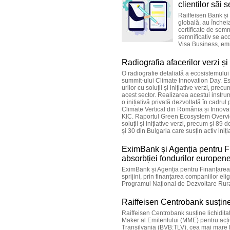
clientilor săi 
Raiffeisen Bank și
globală, au încheia
certificate de semn
semnificativ se aco
Visa Business, emi
Radiografia afacerilor verzi ș
O radiografie detaliată a ecosistemului
summit-ului Climate Innovation Day. Es
urilor cu soluții și inițiative verzi, prec
acest sector. Realizarea acestui instru
o inițiativă privată dezvoltată în cad
Climate Vertical din România și Innovat
KIC. Raportul Green Ecosystem Overview
soluții și inițiative verzi, precum și 89
și 30 din Bulgaria care susțin activ iniți
EximBank și Agenția pentru Fi
absorbției fondurilor europen
EximBank și Agenția pentru Finanțarea 
sprijini, prin finanțarea companiilor el
Programul Național de Dezvoltare Rura
Raiffeisen Centrobank susține 
Raiffeisen Centrobank susține lichidita
Maker al Emitentului (MME) pentru acți
Transilvania (BVB:TLV), cea mai mare b