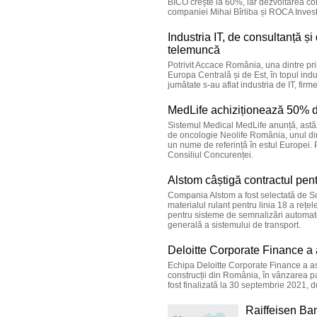
BICO crește la 60%, iar dezvoltarea co
companiei Mihai Bîrliba și ROCA Inves
Industria IT, de consultanță ș
telemuncă
Potrivit Accace România, una dintre pri
Europa Centrală și de Est, în topul indu
jumătate s-au aflat industria de IT, fir
MedLife achiziționează 50% di
Sistemul Medical MedLife anunță, astăz
de oncologie Neolife România, unul din
un nume de referință în estul Europei. 
Consiliul Concurenței.
Alstom câștigă contractul pent
Compania Alstom a fost selectată de Soc
materialul rulant pentru linia 18 a rețe
pentru sisteme de semnalizări automate
generală a sistemului de transport.
Deloitte Corporate Finance a 
Echipa Deloitte Corporate Finance a as
construcții din România, în vânzarea pa
fost finalizată la 30 septembrie 2021, 
Raiffeisen Ban