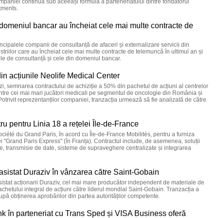
mpaniei continua sub aceeași formulă a parteneriatului dintre fondatorul
tments.
i domeniul bancar au încheiat cele mai multe contracte de
ncipalele companii de consultanță de afaceri și externalizare servicii din
striilor care au încheiat cele mai multe contracte de telemuncă în ultimul an și
mele de consultanță și cele din domeniul bancar.
n acțiunile Neolife Medical Center
i, semnarea contractului de achiziție a 50% din pachetul de acțiuni al centrelor
tre cei mai mari jucători medicali pe segmentul de oncologie din România și
Potrivit reprezentanților companiei, tranzacția urmează să fie analizată de către
ru pentru Linia 18 a rețelei Île-de-France
iété du Grand Paris, în acord cu Île-de-France Mobilités, pentru a furniza
lei "Grand Paris Express" (în Franța). Contractul include, de asemenea, soluții
, transmisie de date, sisteme de supraveghere centralizate și integrarea
asistat Duraziv în vânzarea către Saint-Gobain
istat acționarii Duraziv, cel mai mare producător independent de materiale de
chetului integral de acțiuni către liderul mondial Saint-Gobain. Tranzacția a
după obținerea aprobărilor din partea autorităților competente.
k în parteneriat cu Trans Sped și VISA Business oferă