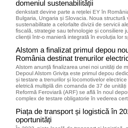
domeniul sustenabilității
denkstatt devine parte a rețelei EY în România
Bulgaria, Ungaria și Slovacia. Noua structură 
sustenabilitate a celorlalte divizii de servicii a
fiscală, strategie sau tehnologie și consiliere j
clienții într-o manieră integrată în evoluția lor 
Alstom a finalizat primul depou n
România destinat trenurilor electri
Alstom anunță finalizarea unei noi unități de 
Depoul Alstom Grivița este primul depou dedic
și testare a trenurilor și locomotivelor electri
eletrică multiplă din comanda de 37 de unități
Reformă Feroviară (ARF) se află în noul dep
complex de testare obligatorie în vederea certif
Piața de transport și logistică în 2
oportunități