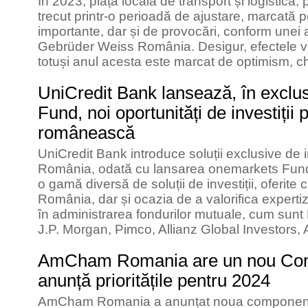
În 2023, piața locală de transport și logistică, 
trecut printr-o perioadă de ajustare, marcată p
importante, dar și de provocări, conform unei 
Gebrüder Weiss România. Desigur, efectele vor 
totuși anul acesta este marcat de optimism, ch
UniCredit Bank lansează, în exclu
Fund, noi oportunități de investiții 
românească
UniCredit Bank introduce soluții exclusive de in
România, odată cu lansarea onemarkets Fund
o gamă diversă de soluții de investiții, oferite 
România, dar și ocazia de a valorifica expertiz
în administrarea fondurilor mutuale, cum sunt B
J.P. Morgan, Pimco, Allianz Global Investors,
AmCham Romania are un nou Consi
anunță prioritățile pentru 2024
AmCham Romania a anunțat noua componență a