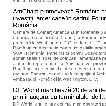
vehicule ușoare până în 2050.
AmCham promovează România ca d
investiții americane în cadrul Fo
România
Camera de Comerț Americană în România (
organizarea celei de-a 3-a ediții a Forumulu
premieră la Washington, D.C. în data de 20 i
România ca destinație pentru investițiile am
SUA - România: Parteneriat pentru Dezvoltare v
administrații și lideri de companii americane 
alături de reprezentanți ai AmCham vor prezenta
României și potențialul ei de a deveni un hub p
regiune. Forumul beneficiază de sprijinul Amb
Ambasadei României la Washington, D.C.
DP World marchează 20 de ani de
prin inaugurarea terminalului de la
DP World, unul dintre cei mai mari operatori po