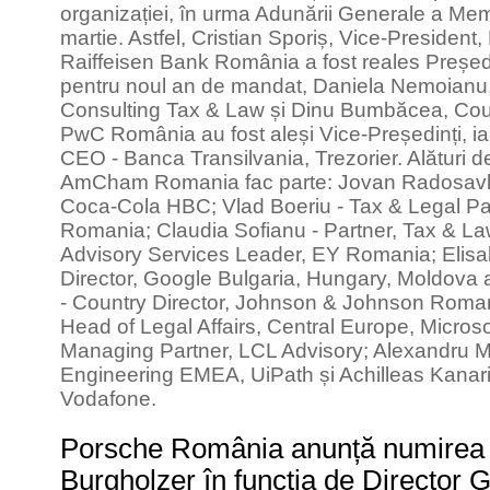
organizației, în urma Adunării Generale a Membri
martie. Astfel, Cristian Sporiș, Vice-Presiden
Raiffeisen Bank România a fost reales Pre
pentru noul an de mandat, Daniela Nemoianu,
Consulting Tax & Law și Dinu Bumbăcea, Cou
PwC România au fost aleși Vice-Președinți, i
CEO - Banca Transilvania, Trezorier. Alături de 
AmCham Romania fac parte: Jovan Radosavlj
Coca-Cola HBC; Vlad Boeriu - Tax & Legal Par
Romania; Claudia Sofianu - Partner, Tax & L
Advisory Services Leader, EY Romania; Elisa
Director, Google Bulgaria, Hungary, Moldov
- Country Director, Johnson & Johnson Roman
Head of Legal Affairs, Central Europe, Microso
Managing Partner, LCL Advisory; Alexandru Mi
Engineering EMEA, UiPath și Achilleas Kanar
Vodafone.
Porsche România anunță numirea 
Burgholzer în funcția de Director 