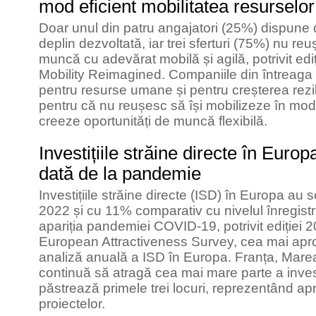
mod eficient mobilitatea resursel
Doar unul din patru angajatori (25%) dispune d
deplin dezvoltată, iar trei sferturi (75%) nu reu
muncă cu adevărat mobilă și agilă, potrivit ediț
Mobility Reimagined. Companiile din întreaga 
pentru resurse umane și pentru creșterea rezili
pentru că nu reușesc să își mobilizeze în mod 
creeze oportunități de muncă flexibilă.
Investițiile străine directe în Euro
dată de la pandemie
Investițiile străine directe (ISD) în Europa au
2022 și cu 11% comparativ cu nivelul înregistr
apariția pandemiei COVID-19, potrivit ediției 
European Attractiveness Survey, cea mai apro
analiză anuală a ISD în Europa. Franța, Mare
continuă să atragă cea mai mare parte a investiț
păstrează primele trei locuri, reprezentând apr
proiectelor.