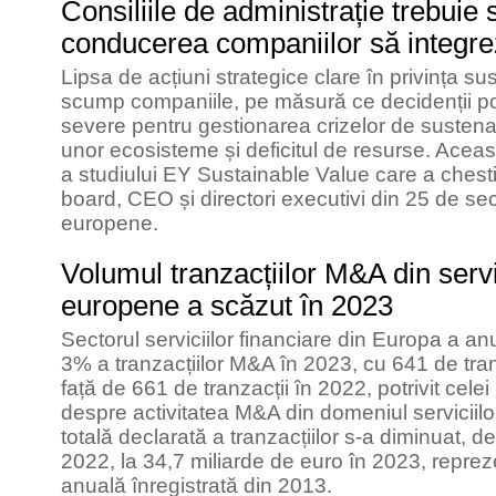
Consiliile de administrație trebuie
conducerea companiilor să integre
Lipsa de acțiuni strategice clare în privința sus
scump companiile, pe măsură ce decidenții pol
severe pentru gestionarea crizelor de sustena
unor ecosisteme și deficitul de resurse. Aceas
a studiului EY Sustainable Value care a ches
board, CEO și directori executivi din 25 de sect
europene.
Volumul tranzacțiilor M&A din servi
europene a scăzut în 2023
Sectorul serviciilor financiare din Europa a a
3% a tranzacțiilor M&A în 2023, cu 641 de tran
față de 661 de tranzacții în 2022, potrivit cel
despre activitatea M&A din domeniul serviciilo
totală declarată a tranzacțiilor s-a diminuat, d
2022, la 34,7 miliarde de euro în 2023, repr
anuală înregistrată din 2013.