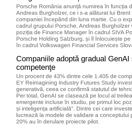
Porsche România anunță numirea în funcția de
Andreas Burgholzer, ce i s-a alăturat lui Bren
companiei începând din luna martie. Cu o exp
cadrul grupului Porsche, Andreas Burgholzer
poziția de Finance Manager în cadrul SIVA Port
Porsche Holding Salzburg, și îl înlocuiește p
în cadrul Volkswagen Financial Services Slov
Companiile adoptă gradual GenAI și
competenţe
Un procent de 43% dintre cele 1.405 de compan
EY Reimagining Industry Futures Study investes
generativă, ceea ce confirmă statutul de tehno
Per total, GenAI se clasează pe locul al treile
emergente incluse în studiu, pe primul loc po
și inteligența artificială". Dintre cei care inv
lucrează la modele de validare a conceptului pe
20% au în derulare proiecte pilot.