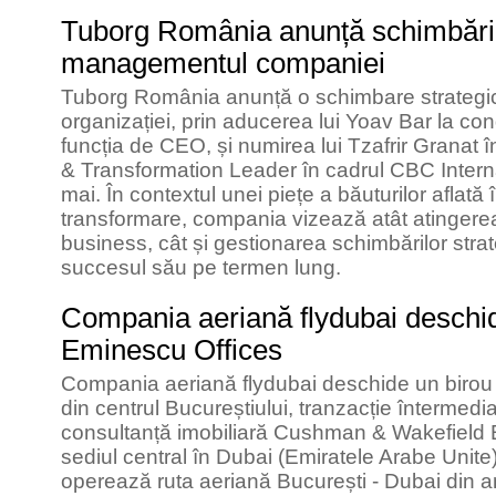
Tuborg România anunță schimbări 
managementul companiei
Tuborg România anunță o schimbare strateg
organizației, prin aducerea lui Yoav Bar la c
funcția de CEO, și numirea lui Tzafrir Granat
& Transformation Leader în cadrul CBC Intern
mai. În contextul unei piețe a băuturilor aflată 
transformare, compania vizează atât atingerea
business, cât și gestionarea schimbărilor stra
succesul său pe termen lung.
Compania aeriană flydubai deschid
Eminescu Offices
Compania aeriană flydubai deschide un birou 
din centrul Bucureștiului, tranzacție întermed
consultanță imobiliară Cushman & Wakefield
sediul central în Dubai (Emiratele Arabe Unite)
operează ruta aeriană București - Dubai din a