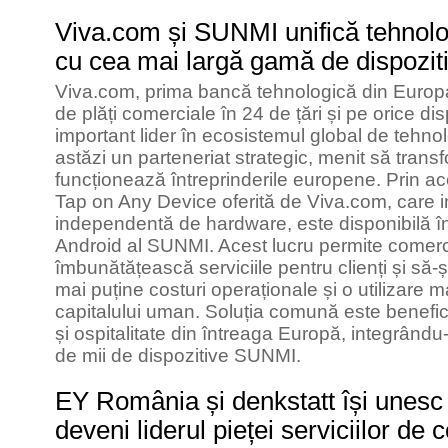
Viva.com și SUNMI unifică tehnolo
cu cea mai largă gamă de dispozit
Viva.com, prima bancă tehnologică din Europ
de plăți comerciale în 24 de țări și pe orice di
important lider în ecosistemul global de tehno
astăzi un parteneriat strategic, menit să tran
funcționează întreprinderile europene. Prin a
Tap on Any Device oferită de Viva.com, care i
independentă de hardware, este disponibilă în
Android al SUNMI. Acest lucru permite comercia
îmbunătățească serviciile pentru clienți și să-ș
mai puține costuri operaționale și o utilizare m
capitalului uman. Soluția comună este benefic
și ospitalitate din întreaga Europă, integrându
de mii de dispozitive SUNMI.
EY România și denkstatt își unesc 
deveni liderul pieței serviciilor de 