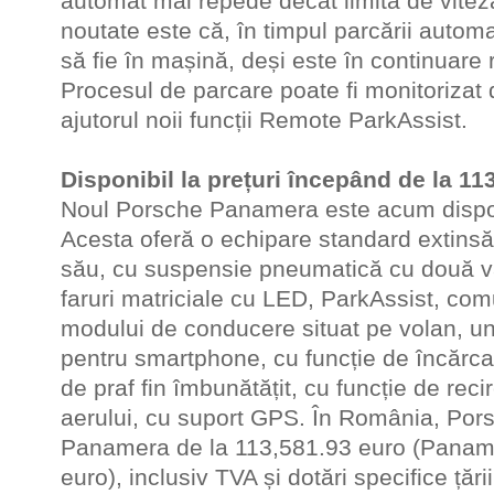
automat mai repede decât limita de vitez
noutate este că, în timpul parcării automa
să fie în mașină, deși este în continuar
Procesul de parcare poate fi monitorizat
ajutorul noii funcții Remote ParkAssist.
Disponibil la prețuri începând de la 11
Noul Porsche Panamera este acum dispon
Acesta oferă o echipare standard extinsă
său, cu suspensie pneumatică cu două v
faruri matriciale cu LED, ParkAssist, comu
modului de conducere situat pe volan, un
pentru smartphone, cu funcție de încărcare
de praf fin îmbunătățit, cu funcție de rec
aerului, cu suport GPS. În România, Por
Panamera de la 113,581.93 euro (Paname
euro), inclusiv TVA și dotări specifice ță