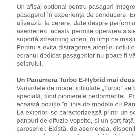
Un afișaj opțional pentru pasageri integ
pasagerul în experiența de conducere. Ec
afișează, la cerere, date despre performa
asemenea, acesta permite operarea siste
suportă streaming video, în timp ce mași
Pentru a evita distragerea atenției celui c
ecranul dedicat pasagerilor nu poate fi 
șoferului.
Un Panamera Turbo E-Hybrid mai deos
Variantele de model intitulate „Turbo” se 
specială, fiind pionierele performanței. 
această poziție în linia de modele cu P
La exterior, se caracterizează printr-un șo
panouri de difuzie vopsite, și un șorț-față
caroseriei. Există, de asemenea, disponi