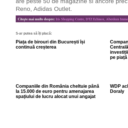
are peste 50 de magazine si ancore pre
Reno, Adidas Outlet.
Citeşte mai multe despre:
Iris Shopping Centre, DTZ Echinox, Aberdeen Immo
S-ar putea să îți placă:
Piața de birouri din București își
Companii
continuă creșterea
Centrală
investiți
pe piață
Companiile din România cheltuie până
WDP ach
la 15.000 de euro pentru amenajarea
Doraly
spațiului de lucru alocat unui angajat