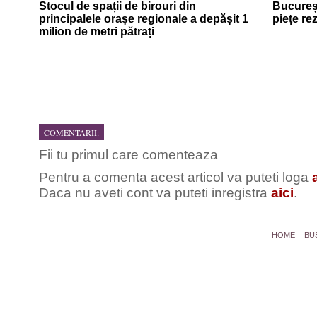
Stocul de spații de birouri din
Bucureșt
principalele orașe regionale a depășit 1
piețe re
milion de metri pătrați
COMENTARII:
Fii tu primul care comenteaza
Pentru a comenta acest articol va puteti loga
Daca nu aveti cont va puteti inregistra
aici
.
HOME
BU