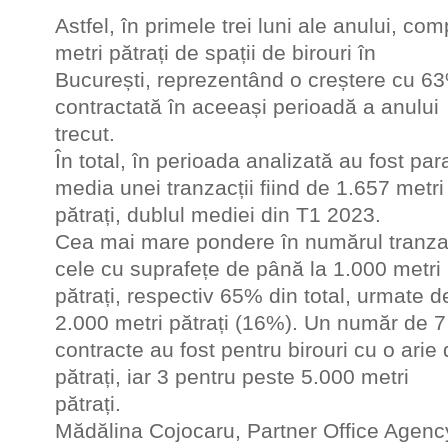
Astfel, în primele trei luni ale anului, co
metri pătrați de spații de birouri în
București, reprezentând o creștere cu 63
contractată în aceeași perioadă a anului
trecut.
În total, în perioada analizată au fost par
media unei tranzacții fiind de 1.657 metri
pătrați, dublul mediei din T1 2023.
Cea mai mare pondere în numărul tranzacț
cele cu suprafețe de până la 1.000 metri
pătrați, respectiv 65% din total, urmate d
2.000 metri pătrați (16%). Un număr de 7
contracte au fost pentru birouri cu o arie
pătrați, iar 3 pentru peste 5.000 metri
pătrați.
Mădălina Cojocaru, Partner Office Age