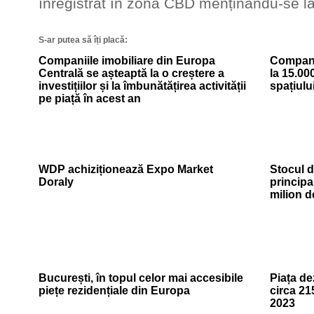
înregistrat în zona CBD menținându-se l
S-ar putea să îți placă:
Companiile imobiliare din Europa
Compani
Centrală se așteaptă la o creștere a
la 15.00
investițiilor și la îmbunătățirea activității
spațiulu
pe piață în acest an
WDP achiziționează Expo Market
Stocul d
Doraly
principa
milion d
București, în topul celor mai accesibile
Piața dez
piețe rezidențiale din Europa
circa 21
2023