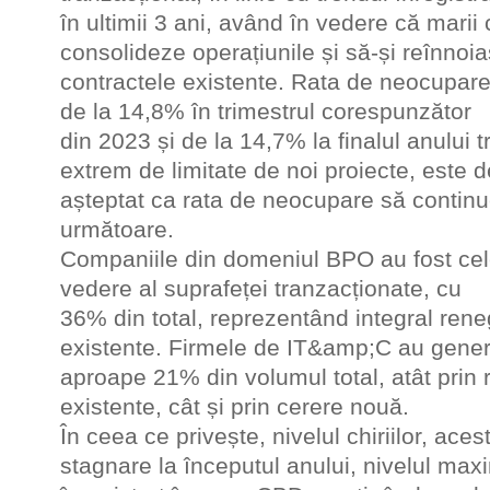
în ultimii 3 ani, având în vedere că marii 
consolideze operațiunile și să-și reînnoi
contractele existente. Rata de neocupare
de la 14,8% în trimestrul corespunzător
din 2023 și de la 14,7% la finalul anului t
extrem de limitate de noi proiecte, este d
așteptat ca rata de neocupare să contin
următoare.
Companiile din domeniul BPO au fost cel
vedere al suprafeței tranzacționate, cu
36% din total, reprezentând integral reneg
existente. Firmele de IT&amp;C au gener
aproape 21% din volumul total, atât prin 
existente, cât și prin cerere nouă.
În ceea ce privește, nivelul chiriilor, aces
stagnare la începutul anului, nivelul max