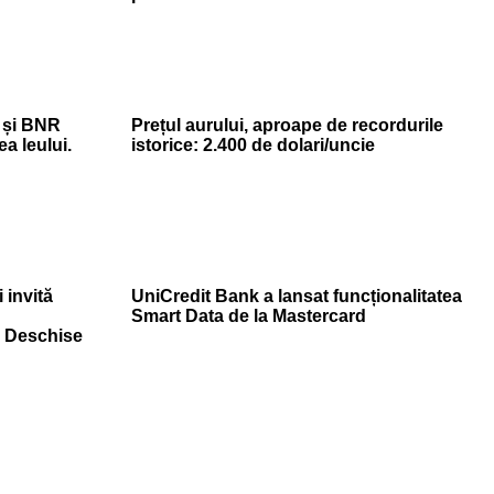
 și BNR
Prețul aurului, aproape de recordurile
a leului.
istorice: 2.400 de dolari/uncie
 invită
UniCredit Bank a lansat funcționalitatea
Smart Data de la Mastercard
r Deschise