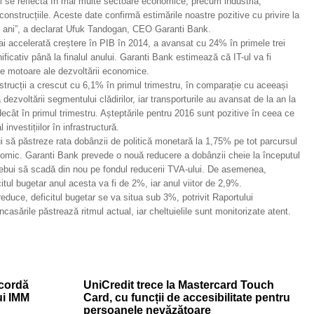
i se reflectă în mai multe sectoare economice, precum industria,
i construcțiile. Aceste date confirmă estimările noastre pozitive cu privire la
i ani”, a declarat Ufuk Tandogan, CEO Garanti Bank.
mai accelerată creștere în PIB în 2014, a avansat cu 24% în primele trei
ificativ până la finalul anului. Garanti Bank estimează că IT-ul va fi
ele motoare ale dezvoltării economice.
trucții a crescut cu 6,1% în primul trimestru, în comparație cu aceeași
dezvoltării segmentului clădirilor, iar transporturile au avansat de la an la
ecât în primul trimestru. Așteptările pentru 2016 sunt pozitive în ceea ce
 investițiilor în infrastructură.
 să păstreze rata dobânzii de politică monetară la 1,75% pe tot parcursul
onomic. Garanti Bank prevede o nouă reducere a dobânzii cheie la începutul
r trebui să scadă din nou pe fondul reducerii TVA-ului. De asemenea,
citul bugetar anul acesta va fi de 2%, iar anul viitor de 2,9%.
educe, deficitul bugetar se va situa sub 3%, potrivit Raportului
casările păstrează ritmul actual, iar cheltuielile sunt monitorizate atent.
cordă
UniCredit trece la Mastercard Touch
ui IMM
Card, cu funcții de accesibilitate pentru
persoanele nevăzătoare