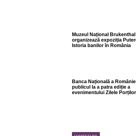
Muzeul Național Brukenthal
organizează expoziția Putere
Istoria banilor în România
Banca Națională a României
publicul la a patra ediție a
evenimentului Zilele Porțilo
COMENTARII: