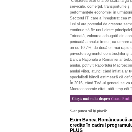
“Creșterea este una pe scară largă ș
serviciile, comerțul, transporturile ș
performanțele economiei în următori
Sectorul IT, care a înregistrat cea 
luni și are potențial de creștere semn
continua să fie unul dintre principal
Totodată, valoarea adaugată din cons
perioadă a anului trecut, ca urmare a 
an cu 10,7%, de două ori mai rapid d
privește segmentul construcțiilor și al
Banca Națională a României ar trebui
anului, potrivit Raportului Macroec
anului viitor, atunci când inflația a
specialiștii băncii estimează că defi
În 2016, când TVA-ul general se va r
Macroeconomic citat, atât timp cât în
Citeşte mai multe despre:
Garanti Bank
S-ar putea să îți placă:
Exim Banca Românească a
credite în cadrul programul
PLUS