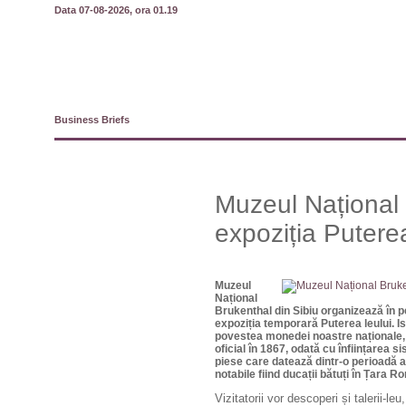
Data 07-08-2026, ora 01.19
Business Briefs
Muzeul Național
expoziția Puterea
Muzeul
Național
Brukenthal din Sibiu organizează în p
expoziția temporară Puterea leului. I
povestea monedei noastre naționale, 
oficial în 1867, odată cu înființarea s
piese care datează dintr-o perioadă 
notabile fiind ducații bătuți în Țara 
Vizitatorii vor descoperi și talerii-