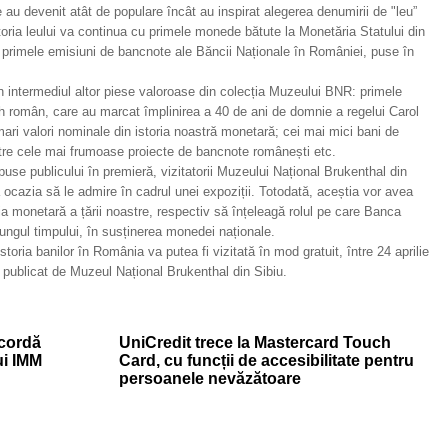
re au devenit atât de populare încât au inspirat alegerea denumirii de "leu”
oria leului va continua cu primele monede bătute la Monetăria Statului din
 primele emisiuni de bancnote ale Băncii Naționale în României, puse în
rin intermediul altor piese valoroase din colecția Muzeului BNR: primele
 român, care au marcat împlinirea a 40 de ani de domnie a regelui Carol
ri valori nominale din istoria noastră monetară; cei mai mici bani de
intre cele mai frumoase proiecte de bancnote românești etc.
use publicului în premieră, vizitatorii Muzeului Național Brukenthal din
ea ocazia să le admire în cadrul unei expoziții. Totodată, aceștia vor avea
ria monetară a țării noastre, respectiv să înțeleagă rolul pe care Banca
lungul timpului, în susținerea monedei naționale.
toria banilor în România va putea fi vizitată în mod gratuit, între 24 aprilie
 publicat de Muzeul Național Brukenthal din Sibiu.
cordă
UniCredit trece la Mastercard Touch
ui IMM
Card, cu funcții de accesibilitate pentru
persoanele nevăzătoare