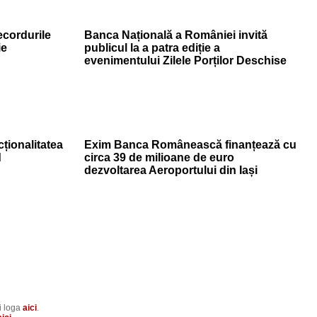
ecordurile
Banca Națională a României invită
ie
publicul la a patra ediție a
evenimentului Zilele Porților Deschise
ționalitatea
Exim Banca Românească finanțează cu
d
circa 39 de milioane de euro
dezvoltarea Aeroportului din Iași
i loga
aici
.