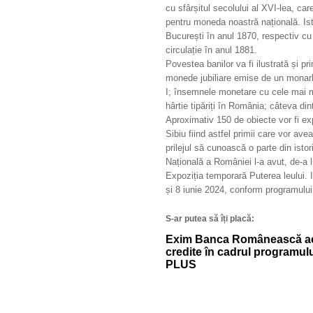
cu sfârșitul secolului al XVI-lea, ca
pentru moneda noastră națională. Ist
București în anul 1870, respectiv cu
circulație în anul 1881.
Povestea banilor va fi ilustrată și p
monede jubiliare emise de un monarh
I; însemnele monetare cu cele mai ma
hârtie tipăriți în România; câteva d
Aproximativ 150 de obiecte vor fi exp
Sibiu fiind astfel primii care vor av
prilejul să cunoască o parte din isto
Națională a României l-a avut, de-a 
Expoziția temporară Puterea leului. Is
și 8 iunie 2024, conform programului
S-ar putea să îți placă:
Exim Banca Românească a
credite în cadrul programul
PLUS