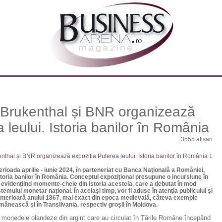
 Brukenthal și BNR organizează
 leului. Istoria banilor în România
3555 afisari
erioada aprilie - iunie 2024, în parteneriat cu Banca Națională a României,
storia banilor în România. Conceptul expozițional presupune o incursiune în
evidențiind momente-cheie din istoria acesteia, care a debutat în mod
istemului monetar național. În același timp, vor fi aduse în atenția publicului și
anterioară anului 1867, mai exact din epoca medievală, câteva exemple
Românească și în Transilvania, respectiv groșii în Moldova.
leu, monedele olandeze din argint care au circulat în Țările Române începând