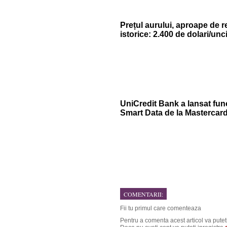
Prețul aurului, aproape de r
istorice: 2.400 de dolari/unc
UniCredit Bank a lansat func
Smart Data de la Mastercar
COMENTARII:
Fii tu primul care comenteaza
Pentru a comenta acest articol va putet