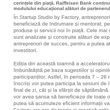
cerințele din piață. Raiffeisen Bank conti
modulului educațional alături de partener
În Startup Studio by Factory, antreprenor
beneficiază de îndrumare și mentorat, pe
produse și servicii noi în piață. Cele mai
sunt analizate și construite alături de exp
antreprenori de succes, pentru a putea at
investitori.
Ediția din această toamnă a acceleratorul
îmbunătățită pe baza sugestiilor și opiniil
participanților. Astfel, în perioada 7 – 26
înscriși vor putea participa la sesiuni de 
final de zi, cât și la sfârșit de săptămână. 
vor avea șansa să beneficieze de toate opo
putea să acumuleze eficient informații va
Factory are ore de teorie și practică aplic