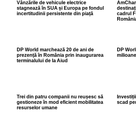
Vânzările de vehicule electrice
AmCham
stagnează în SUA și Europa pe fondul
destinaț
incertitudinii persistente din piață
cadrul 
Români
DP World marchează 20 de ani de
DP World
prezență în România prin inaugurarea
milioan
terminalului de la Aiud
Trei din patru companii nu reușesc să
Investiți
gestioneze în mod eficient mobilitatea
scad pe
resurselor umane