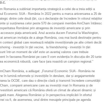
D.C.
 Romania a subliniat importanța strategică a celei de-a treia ediții a
ul Economic SUA - România în 2022 pentru a marca aniversarea a 25 de
tegic dintre cele două țări, ca o declarație de încredere în viitorul relațiilor
edente și susținerea celor peste 570 de companii membre AmCham întăresc
osperitatea României prin atragerea de investiții americane și prin
ă acceseze piața americană. Anul acesta ducem Forumul la Washington,
vat american invitația de a alege România, cea mai bună destinație pentru
n context global care resetează relațiile investiționale pe alte criterii decât
oring - investiții în țări vecine, la friendshoring - investiții în țări
le sunt într-un moment de vârf este un avantaj valoros care trebuie
ent în favoarea României pe care îl vom evidenția în discuția din 20 iunie
erea economică robustă, care face țara noastră un campion regional.”
 AmCham România, a adăugat: „Forumul Economic SUA - România ne
 în lumină reformele și investițiile în derulare, dar și angajamentele
ea la OCDE, care dau o direcție clară și transmit încredere comunității
AmCham, companii americane care au investiții mari în Romania și de
vestitorii americani că România oferă un climat de afaceri dinamic și
ăugată mare. Alegerea României și în perspectiva implicării în efortul
ainei va fi, de asemenea, unul dintre mesajele principale pe agenda