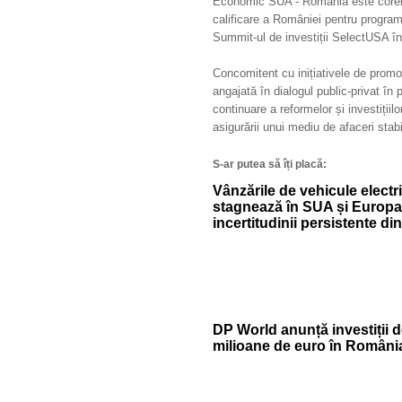
Economic SUA - România este corelat
calificare a României pentru programu
Summit-ul de investiții SelectUSA în
Concomitent cu inițiativele de pro
angajată în dialogul public-privat în 
continuare a reformelor și investiții
asigurării unui mediu de afaceri stabil
S-ar putea să îți placă:
Vânzările de vehicule electr
stagnează în SUA și Europa
incertitudinii persistente din
DP World anunță investiții 
milioane de euro în Români