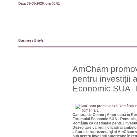
Data 09-08-2026, ora 08.51
Business Briefs
AmCham promove
pentru investiții
Economic SUA-
Camera de Comerț Americană în Româ
Forumului Economic SUA - Romania, î
România ca destinație pentru invest
Dezvoltare va reuni oficiali ai ambel
alături de reprezentanți ai AmCham vor
hub pentru investiții americane în re