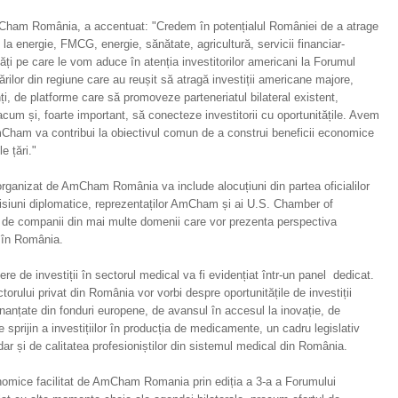
ham România, a accentuat: "Credem în potențialul României de a atrage
T, la energie, FMCG, energie, sănătate, agricultură, servicii financiar-
ți pe care le vom aduce în atenția investitorilor americani la Forumul
lor din regiune care au reușit să atragă investiții americane majore,
i, de platforme care să promoveze parteneriatul bilateral existent,
 acum și, foarte important, să conecteze investitorii cu oportunitățile. Avem
mCham va contribui la obiectivul comun de a construi beneficii economice
e țări."
anizat de AmCham România va include alocuțiuni din partea oficialilor
isiuni diplomatice, reprezentaților AmCham și ai U.S. Chamber of
r de companii din mai multe domenii care vor prezenta perspectiva
i în România.
re de investiții în sectorul medical va fi evidențiat într-un panel dedicat.
ectorului privat din România vor vorbi despre oportunitățile de investiții
finanțate din fonduri europene, de avansul în accesul la inovație, de
sprijin a investițiilor în producția de medicamente, un cadru legislativ
 dar și de calitatea profesioniștilor din sistemul medical din România.
nomice facilitat de AmCham Romania prin ediția a 3-a a Forumului