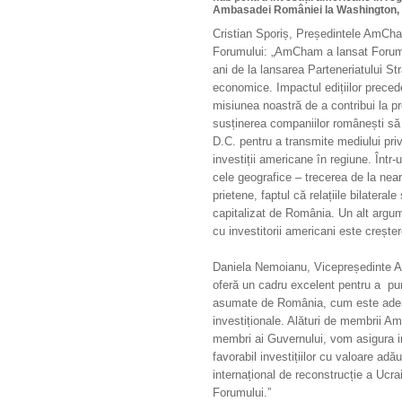
Ambasadei României la Washington, 
Cristian Sporiș, Președintele AmCham
Forumului: „AmCham a lansat Forum
ani de la lansarea Parteneriatului Stra
economice. Impactul edițiilor prec
misiunea noastră de a contribui la pr
susținerea companiilor românești s
D.C. pentru a transmite mediului pri
investiții americane în regiune. Într-u
cele geografice – trecerea de la nearsh
prietene, faptul că relațiile bilatera
capitalizat de România. Un alt argum
cu investitorii americani este creșt
Daniela Nemoianu, Vicepreședinte
oferă un cadru excelent pentru a pune
asumate de România, cum este aderar
investiționale. Alături de membrii 
membri ai Guvernului, vom asigura in
favorabil investițiilor cu valoare ad
internațional de reconstrucție a Ucr
Forumului.”