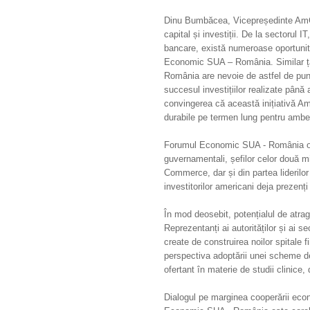
Dinu Bumbăcea, Vicepreședinte AmC
capital și investiții. De la sectorul I
bancare, există numeroase oportunită
Economic SUA – România. Similar țări
România are nevoie de astfel de punț
succesul investițiilor realizate până
convingerea că această inițiativă A
durabile pe termen lung pentru ambel
Forumul Economic SUA - România org
guvernamentali, șefilor celor două m
Commerce, dar și din partea liderilo
investitorilor americani deja prezenț
În mod deosebit, potențialul de atrage
Reprezentanți ai autorităților și ai s
create de construirea noilor spitale 
perspectiva adoptării unei scheme de 
ofertant în materie de studii clinice,
Dialogul pe marginea cooperării eco