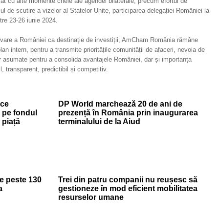
 cu alte momente cheie ale agendei bilaterale, precum efortul de
l de scutire a vizelor al Statelor Unite, participarea delegației României la
tre 23-26 iunie 2024.
movare a României ca destinație de investiții, AmCham România rămâne
plan intern, pentru a transmite prioritățile comunității de afaceri, nevoia de
lor asumate pentru a consolida avantajele României, dar și importanța
, transparent, predictibil și competitiv.
ice
DP World marchează 20 de ani de
 pe fondul
prezență în România prin inaugurarea
 piață
terminalului de la Aiud
de peste 130
Trei din patru companii nu reușesc să
a
gestioneze în mod eficient mobilitatea
resurselor umane