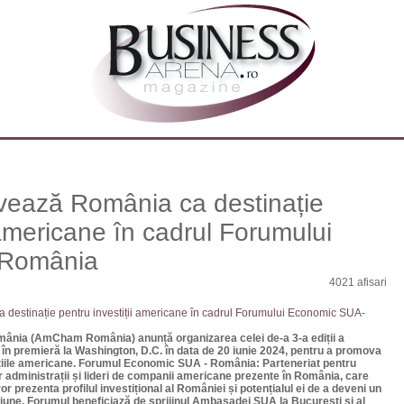
ază România ca destinație
 americane în cadrul Forumului
 România
4021 afisari
nia (AmCham România) anunță organizarea celei de-a 3-a ediții a
n premieră la Washington, D.C. în data de 20 iunie 2024, pentru a promova
ițiile americane. Forumul Economic SUA - România: Parteneriat pentru
or administrații și lideri de companii americane prezente în România, care
 prezenta profilul investițional al României și potențialul ei de a deveni un
giune. Forumul beneficiază de sprijinul Ambasadei SUA la București și al