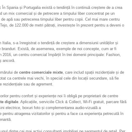
:
În Spania și Portugalia există o tendință în continuă creștere de a crea
 un mix comercial și de petrecere a timpului liber concentrat pe un
e de apă sau petrecerea timpului liber pentru copii. Cel mai mare centru
Tejo, de 122.000 de metri pătrați, investește în prezent pentru a deveni o
 Italia, s-a înregistrat o tendință de creștere a dimensiunii unităților și
de branduri. Există, de asemenea, exemple de noi concepte, cum ar fi
 2016, un centru comercial împărțit în trei domenii principale: Fashion,
ș ancoră.
numărului de
centre comerciale mixte
, care includ spații rezidențiale și de
ptat ca centrele mai vechi, în special cele din locații secundare, să fie
te rezidențiale sau de agrement.
ilor pentru confort și experiențe noi îi obligă pe proprietarii de centre
e digitale
. Aplicațiile, serviciile Click & Collect, Wi-Fi gratuit, parcare fără
șini electrice, boxuri foto și complementarea audio-vizuală a
 pentru atragerea vizitatorilor și pentru a face ca experiența petrecută în
renantă.
l dintre cei mai activi consultanți imobiliari pe segmentul de retail. Per