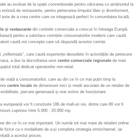
ciale au evoluat de la spații convenționale pentru vânzarea cu amănuntul la
ă extinsă de restaurante, pentru petrecerea timpului liber și divertisment,
l este de a crea centre care se integrează perfect în comunitatea locală.
le și restaurante
din centrele comerciale a crescut în întreaga Europă.
oluează pentru a satisface cerințele consumatorilor moderni care caută
tatorii caută noi concepte care să răspundă acestor cerințe.
i „millennials”, care caută experiențe deosebite în activitățile de petrecere
t masa, a dus la dezvoltarea unor
centre comerciale regionale
de mari
ațiul total dedicat operatorilor non-retail.
 de viață a consumatorilor, care au din ce în ce mai puțin timp la
unor
centre locale
de dimensiuni mici și medii ancorate de un retailer de
esibilitate, parcare generoasă și orar extins de funcționare.
a europeană vor fi construite 186 de mall-uri noi, dintre care 80 vor fi
nsiuni cuprinse între 5.000 - 20.000 mp.
ne din ce în ce mai important. Un număr tot mai mare de retaileri online
 fizice ca o modalitate de a-și completa strategia omnichannel, iar
nțială a acestui proces.