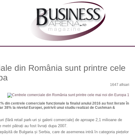
ale din România sunt printre cele
pa
1647 afisari
82% din centrele comerciale funcționale la finalul anului 2016 au fost livrate în
oar 38% la nivelul Europei, potrivit unui studiu realizat de Cushman &
uri (fără retail park-uri și galerii comerciale) de aproape 2,1 milioane de
 metri pătrați au fost livrați dupa 2007.
ășită de Bulgaria și Serbia, care de asemenea intră în categoria piețelor