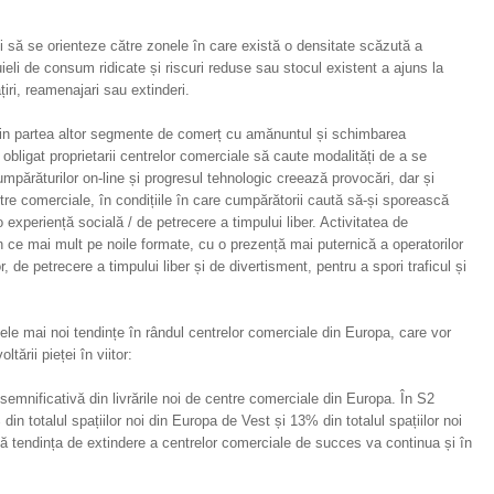
ii să se orienteze către zonele în care există o densitate scăzută a
ieli de consum ridicate și riscuri reduse sau stocul existent a ajuns la
iri, reamenajari sau extinderi.
 din partea altor segmente de comerț cu amănuntul și schimbarea
bligat proprietarii centrelor comerciale să caute modalități de a se
cumpărăturilor on-line și progresul tehnologic creează provocări, dar și
entre comerciale, în condițiile în care cumpărătorii caută să-și sporească
 experiență socială / de petrecere a timpului liber. Activitatea de
 ce mai mult pe noile formate, cu o prezență mai puternică a operatorilor
r, de petrecere a timpului liber și de divertisment, pentru a spori traficul și
le mai noi tendințe în rândul centrelor comerciale din Europa, care vor
ării pieței în viitor:
semnificativă din livrările noi de centre comerciale din Europa. În S2
in totalul spațiilor noi din Europa de Vest și 13% din totalul spațiilor noi
ă tendința de extindere a centrelor comerciale de succes va continua și în