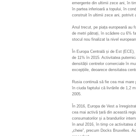
emergente din ultimii zece ani, în t
în partea inferioară a topului, în con
construit în ultimii zece ani, potriv
Anul trecut, pe piața europeană au fo
de metri pătrați, în scădere cu 6% f
stocul nou finalizat la nivel european
În Europa Centrală și de Est (ECE), 
de 11% în 2015. Activitatea puternică
densității centrelor comerciale în mu
excepțiile, deoarece densitatea cent
Rusia continuă să fie cea mai mare p
în ciuda faptului că livrările de 1,2 
2005.
În 2016, Europa de Vest a înregistrat
cea mai activă țară din această regiun
consumatorilor și a brandurilor intern
în anul 2016, în timp ce activitatea 
„cheie”, precum Docks Bruxelles. Ac