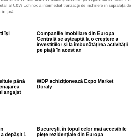
etail al C&W Echinox a intermediat tranzacții de închiriere în suprafață de
 în țară.
i își
Companiile imobiliare din Europa
Centrală se așteaptă la o creștere a
investițiilor și la îmbunătățirea activității
pe piață în acest an
ltuie până
WDP achiziționează Expo Market
menajarea
Doraly
ui angajat
in
București, în topul celor mai accesibile
 a depășit 1
piețe rezidențiale din Europa