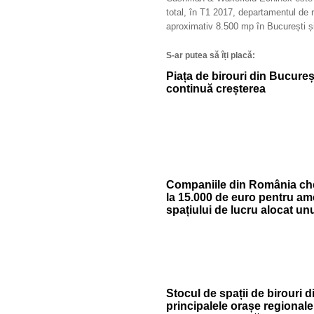
total, în T1 2017, departamentul de r
aproximativ 8.500 mp în București și
S-ar putea să îți placă:
Piața de birouri din Bucureșt
continuă creșterea
Companiile din România che
la 15.000 de euro pentru a
spațiului de lucru alocat un
Stocul de spații de birouri d
principalele orașe regionale