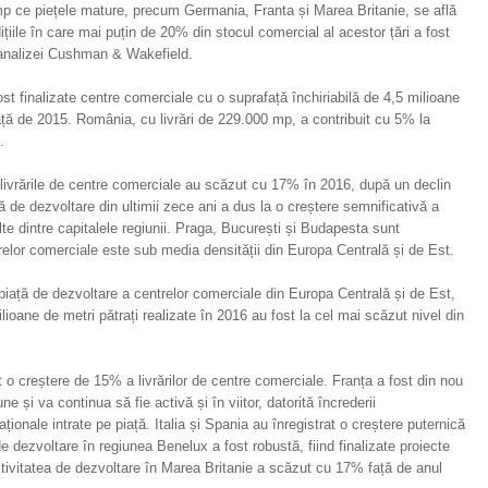
imp ce piețele mature, precum Germania, Franta și Marea Britanie, se află
dițiile în care mai puțin de 20% din stocul comercial al acestor țări a fost
it analizei Cushman & Wakefield.
st finalizate centre comerciale cu o suprafață închiriabilă de 4,5 milioane
ață de 2015. România, cu livrări de 229.000 mp, a contribuit cu 5% la
.
livrările de centre comerciale au scăzut cu 17% în 2016, după un declin
 de dezvoltare din ultimii zece ani a dus la o creștere semnificativă a
lte dintre capitalele regiunii. Praga, București și Budapesta sunt
relor comerciale este sub media densității din Europa Centrală și de Est.
iață de dezvoltare a centrelor comerciale din Europa Centrală și de Est,
milioane de metri pătrați realizate în 2016 au fost la cel mai scăzut nivel din
 o creștere de 15% a livrărilor de centre comerciale. Franța a fost din nou
e și va continua să fie activă și în viitor, datorită încrederii
aționale intrate pe piață. Italia și Spania au înregistrat o creștere puternică
de dezvoltare în regiunea Benelux a fost robustă, fiind finalizate proiecte
tivitatea de dezvoltare în Marea Britanie a scăzut cu 17% față de anul