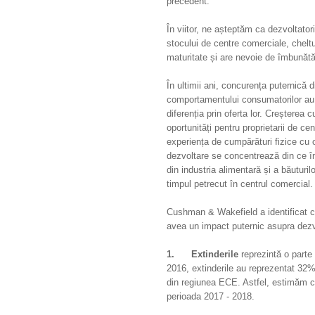
precedent.
În viitor, ne așteptăm ca dezvoltator
stocului de centre comerciale, cheltu
maturitate și are nevoie de îmbunătăț
În ultimii ani, concurența puternică
comportamentului consumatorilor au o
diferenția prin oferta lor. Creșterea 
oportunități pentru proprietarii de c
experiența de cumpărături fizice cu o
dezvoltare se concentrează din ce în
din industria alimentară și a băuturilo
timpul petrecut în centrul comercial.
Cushman & Wakefield a identificat ce
avea un impact puternic asupra dezvolt
1.
Extinderile
reprezintă o parte 
2016, extinderile au reprezentat 32% d
din regiunea ECE. Astfel, estimăm c
perioada 2017 - 2018.