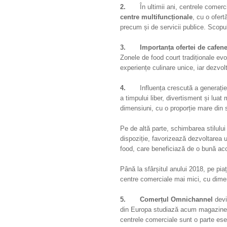
2.
În ultimii ani, centrele comer
centre multifuncționale
, cu o ofert
precum și de servicii publice. Scopu
3.
Importanța ofertei de cafene
Zonele de food court tradiționale ev
experiențe culinare unice, iar dezvol
4.
Influența crescută a generație
a timpului liber, divertisment și lua
dimensiuni, cu o proporție mare din sp
Pe de altă parte, schimbarea stilului
dispoziție, favorizează dezvoltarea 
food, care beneficiază de o bună acc
Până la sfârșitul anului 2018, pe piaț
centre comerciale mai mici, cu dime
5.
Comerțul Omnichannel
devi
din Europa studiază acum magazinele
centrele comerciale sunt o parte ese