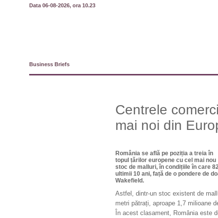
Data 06-08-2026, ora 10.23
Business Briefs
Centrele comerci
mai noi din Euro
România se află pe poziția a treia în
topul țărilor europene cu cel mai nou
stoc de malluri, în condițiile în care 
ultimii 10 ani, față de o pondere de d
Wakefield.
Astfel, dintr-un stoc existent de mall
metri pătrați, aproape 1,7 milioane de
În acest clasament, România este dep