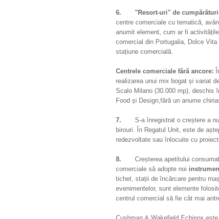
6. "
Resort-uri
"
de cumpărături
centre comerciale cu tematică, având
anumit element, cum ar fi activitățil
comercial din Portugalia, Dolce Vita 
stațiune comercială.
Centrele comerciale fără ancore:
În
realizarea unui mix bogat și variat 
Scalo Milano (30.000 mp), deschis în
Food și Design,fără un anume chiria
7.
S-a înregistrat o creștere a 
birouri. În Regatul Unit, este de aște
redezvoltate sau înlocuite cu proiec
8.
Creșterea apetitului consumator
comerciale să adopte noi
instrument
tichet, stații de încărcare pentru ma
evenimentelor, sunt elemente folosite
centrul comercial să fie cât mai ant
Cushman & Wakefield Echinox este unu