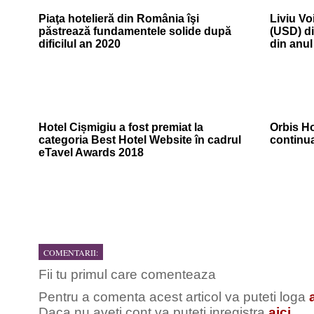
Piaţa hotelieră din România îşi
Liviu Vo
păstrează fundamentele solide după
(USD) di
dificilul an 2020
din anul
Hotel Cișmigiu a fost premiat la
Orbis Ho
categoria Best Hotel Website în cadrul
continu
eTavel Awards 2018
COMENTARII:
Fii tu primul care comenteaza
Pentru a comenta acest articol va puteti loga
Daca nu aveti cont va puteti inregistra
aici
.