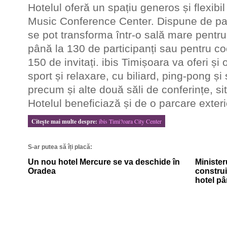
Hotelul oferă un spațiu generos și flexibi
Music Conference Center. Dispune de patr
se pot transforma într-o sală mare pentr
până la 130 de participanți sau pentru coc
150 de invitați. ibis Timișoara va oferi și
sport și relaxare, cu biliard, ping-pong și
precum și alte două săli de conferințe, si
Hotelul beneficiază și de o parcare exter
Citeşte mai multe despre:
ibis Timi?oara City Center
S-ar putea să îți placă:
Un nou hotel Mercure se va deschide în
Minister
Oradea
constru
hotel pâ