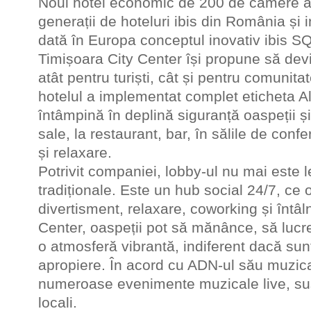
Noul hotel economic de 200 de camere ap
generații de hoteluri ibis din România și
dată în Europa conceptul inovativ ibis S
Timișoara City Center își propune să devi
atât pentru turiști, cât și pentru comuni
hotelul a implementat complet eticheta Al
întâmpină în deplină siguranță oaspeții și
sale, la restaurant, bar, în sălile de confer
și relaxare.
Potrivit companiei, lobby-ul nu mai este l
tradiționale. Este un hub social 24/7, ce 
divertisment, relaxare, coworking și întâln
Center, oaspeții pot să mănânce, să lucre
o atmosferă vibrantă, indiferent dacă sunt
apropiere. În acord cu ADN-ul său muzica
numeroase evenimente muzicale live, susți
locali.