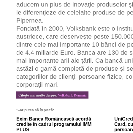
aducem un plus de inovaţie produselor şi 
le diferenţieze de celelalte produse de pe
Pipernea.
Fondată în 2000, Volksbank este o instituţ
austriece, care deserveşte peste 150.000 
dintre cele mai importante 10 bănci de pe
de 4.4 miliarde Euro. Banca are 130 de s
mai importante arii ale ţării. Ca bancă u
astăzi o gamă completă de produse şi serv
categoriilor de clienţi: persoane fizice, co
corporaţii mari.
Citeşte mai multe despre:
Volksbank Romania
S-ar putea să îți placă:
Exim Banca Românească acordă
UniCredi
credite în cadrul programului IMM
Card, cu
PLUS
persoan