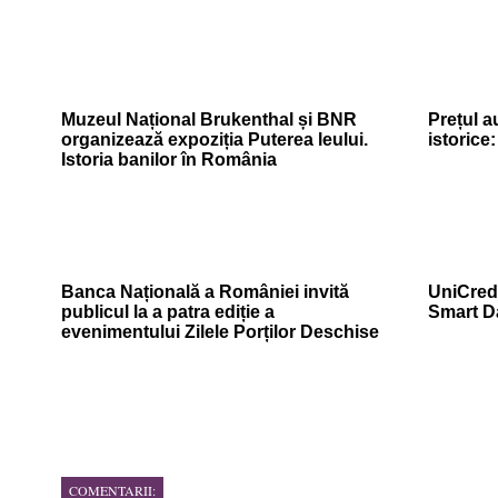
Muzeul Național Brukenthal și BNR
Prețul a
organizează expoziția Puterea leului.
istorice
Istoria banilor în România
Banca Națională a României invită
UniCredi
publicul la a patra ediție a
Smart D
evenimentului Zilele Porților Deschise
COMENTARII: