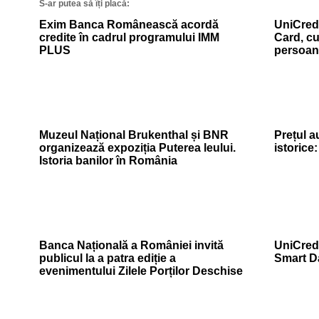
S-ar putea să îți placă:
Exim Banca Românească acordă
UniCredi
credite în cadrul programului IMM
Card, cu
PLUS
persoan
Muzeul Național Brukenthal și BNR
Prețul a
organizează expoziția Puterea leului.
istorice
Istoria banilor în România
Banca Națională a României invită
UniCredi
publicul la a patra ediție a
Smart D
evenimentului Zilele Porților Deschise