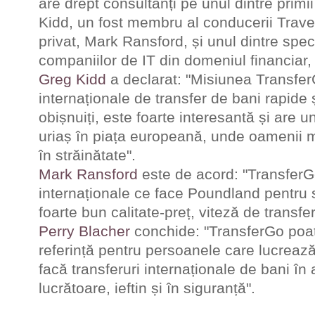
are drept consultanți pe unul dintre primii 
Kidd, un fost membru al conducerii Trave
privat, Mark Ransford, și unul dintre spec
companiilor de IT din domeniul financiar,
Greg Kidd
a declarat: "Misiunea TransferG
internaționale de transfer de bani rapide 
obișnuiți, este foarte interesantă și are u
uriaș în piața europeană, unde oamenii m
în străinătate".
Mark Ransford
este de acord: "TransferGo
internaționale ce face Poundland pentru 
foarte bun calitate-preț, viteză de transfer
Perry Blacher
conchide: "TransferGo poa
referință pentru persoanele care lucrează
facă transferuri internaționale de bani în
lucrătoare, ieftin și în siguranță".