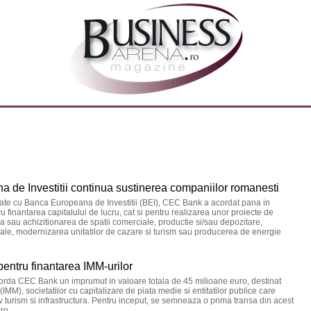
de Investitii continua sustinerea companiilor romanesti
eiate cu Banca Europeana de Investitii (BEI), CEC Bank a acordat pana in
u finantarea capitalului de lucru, cat si pentru realizarea unor proiecte de
tia sau achizitionarea de spatii comerciale, productie si/sau depozitare,
ale, modernizarea unitatilor de cazare si turism sau producerea de energie
entru finantarea IMM-urilor
orda CEC Bank un imprumut in valoare totala de 45 milioane euro, destinat
ii (IMM), societatilor cu capitalizare de piata medie si entitatilor publice care
usiv turism si infrastructura. Pentru inceput, se semneaza o prima transa din acest
ro.