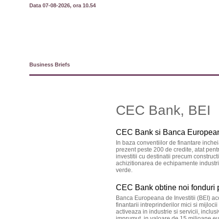
Data 07-08-2026, ora 10.54
Business Briefs
CEC Bank, BEI
CEC Bank si Banca Europeana 
In baza conventiilor de finantare inch
prezent peste 200 de credite, atat pentr
investitii cu destinatii precum construc
achizitionarea de echipamente industri
verde.
CEC Bank obtine noi fonduri p
Banca Europeana de Investitii (BEI) ac
finantarii intreprinderilor mici si mijloc
activeaza in industrie si servicii, incl
imprumut, in valoare de 15 milioane eu