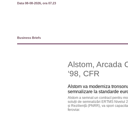
Data 08-08-2026, ora 07.23
Business Briefs
Alstom, Arcada 
‘98, CFR
Alstom va moderniza tronsonu
semnalizare la standarde eu
Alstom a semnat un contract pentru mo
soluții de semnalizări ERTMS Nivelul 2 
și Reziliență (PNRR), va spori capacitate
feroviar.