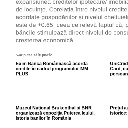
expansiunea creditelor ipotecare/ imobili
de locuințe. Corelația între nivelul credi
acordate gospodăriilor și nivelul cheltuie
este de +0.65, ceea ce relevă faptul că, p
băncile stimulează direct nivelul de cons
creșterea economică.
S-ar putea să îți placă:
Exim Banca Românească acordă
UniCredi
credite în cadrul programului IMM
Card, cu
PLUS
persoan
Muzeul Național Brukenthal și BNR
Prețul a
organizează expoziția Puterea leului.
istorice
Istoria banilor în România