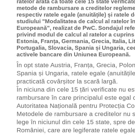
ratelor arată că toate cele 15 state verifica
metode de rambursare a creditelor regleme
respectiv ratele egale (anuitățile) și ratele 
studiului "Modalitatea de calcul al ratelor 
Europeană", realizat de PwC. Sondajul referi
privind modul de calcul al ratelor a cuprins
Estonia, Franța, Germania, Grecia, Italia, L
Portugalia, Slovacia, Spania și Ungaria, c
activele bancare din Uniunea Europeană.
În opt state Austria, Franța, Grecia, Polon
Spania și Ungaria, ratele egale (anuități
practicată covârșitor la scară largă.
În niciuna din cele 15 țări verificate nu 
rambursare în care principalul este ega
Autoritatea Națională pentru Protecția C
Metodele de rambursare a creditelor nu s
lege în niciunul din cele 15 state, spre d
României, care are legiferate ratele egale 