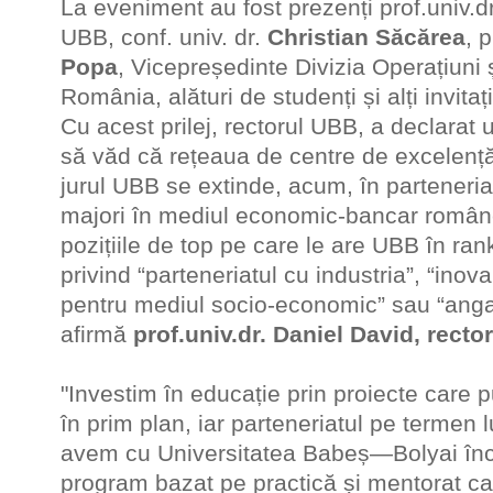
La eveniment au fost prezenți prof.univ.d
UBB, conf. univ. dr.
Christian Săcărea
, 
Popa
, Vicepreședinte Divizia Operațiuni 
România, alături de studenți și alți invitați
Cu acest prilej, rectorul UBB, a declarat
să văd că rețeaua de centre de excelență
jurul UBB se extinde, acum, în parteneriat
majori în mediul economic-bancar române
pozițiile de top pe care le are UBB în ran
privind “parteneriatul cu industria”, “inova
pentru mediul socio-economic” sau “angaja
afirmă
prof.univ.dr. Daniel David, recto
"Investim în educație prin proiecte care p
în prim plan, iar parteneriatul pe termen 
avem cu Universitatea Babeș—Bolyai înc
program bazat pe practică și mentorat car