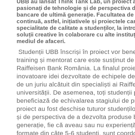
UBB au lansat Think Tank Lab, un proiect 
pasionați de tehnologie și de perspectiva 
bancare de ultimă generație. Facultatea de
continuă, astfel, inițiativele și proiectele c
specialitate de calitate a studenților, la in
soluții creative în colaborare cu alte instit
mediul de afaceri.
Studenții UBB înscriși în proiect vor ben
training și mentorat care este susținut de
Raiffeisen Bank România. La finalul proie
inovatoare idei dezvoltate de echipele de
de un juriu alcătuit din specialiști ai Raif
universității. De asemenea, toți studenții 
beneficiază de echivalarea stagiului de pra
proiect au fost deschise tuturor studențil
și de perspectiva de a dezvolta produse 
generație, fie că aveau sau nu experienț
formate din câte 5-6 studenți, sunt coor