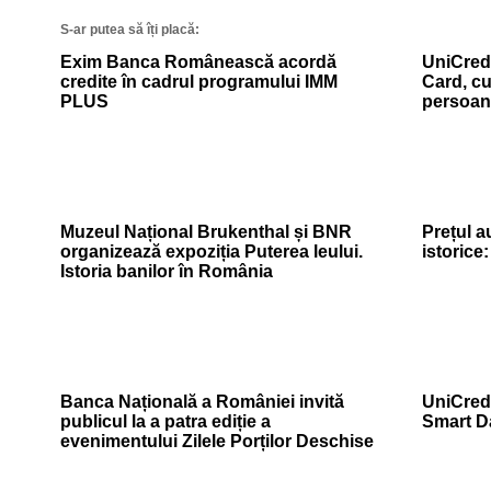
S-ar putea să îți placă:
Exim Banca Românească acordă
UniCredi
credite în cadrul programului IMM
Card, cu
PLUS
persoan
Muzeul Național Brukenthal și BNR
Prețul a
organizează expoziția Puterea leului.
istorice
Istoria banilor în România
Banca Națională a României invită
UniCredi
publicul la a patra ediție a
Smart D
evenimentului Zilele Porților Deschise