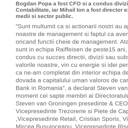
Bogdan Popa a fost CFO si a condus divizia
Contabilitate, iar Mihail Ion a fost director 
medii si sector public.
"Sunt multumit ca si actionarii nostri au a
noastre de management si faptul ca avem 
oricand functii cheie de management. Ata
sunt in echipa Raiffeisen de peste15 ani
condus cu succes directii, divizii sau subs
valorile noastre, vin cu energie si idei pe
ca ne-am completat din interior echipa 
dovada a capitalului uman valoros de ca
Bank in Romania”, a declarat Steven van
moment cei sapte membri ai Directoratulu
Steven van Groningen presedinte & CEO
Vicepresedinte Trezorerie si Piete de Cap
,Vicepresedinte Retail, Cristian Sporis, V
Mircea Busuioceanu, Vicepresedinte Ri