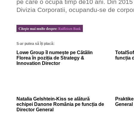
pe care o ocupa timp de10 ani. Din 2015 e
Divizia Corporatii, ocupandu-se de corpora
Citeşte mai multe despre:
Raiffeisen Bank
S-ar putea să îți placă:
Lowe Group îl numește pe Cătălin
TotalSo
Florea în poziția de Strategy &
funcția
Innovation Director
Natalia Gelshtein-Kiss se alătură
Praktike
echipei Danone România pe funcția de
General
Director General