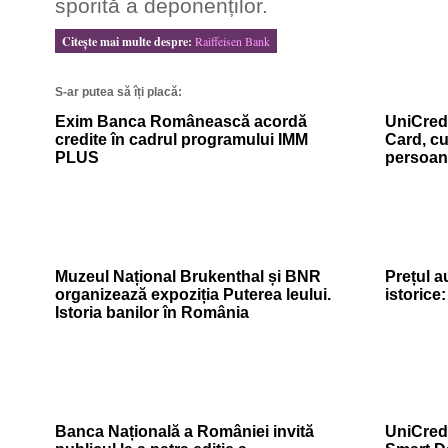
sporită a deponenților.
Citeşte mai multe despre:
Raiffeisen Bank
S-ar putea să îți placă:
Exim Banca Românească acordă
UniCredi
credite în cadrul programului IMM
Card, cu
PLUS
persoan
Muzeul Național Brukenthal și BNR
Prețul a
organizează expoziția Puterea leului.
istorice
Istoria banilor în România
Banca Națională a României invită
UniCredi