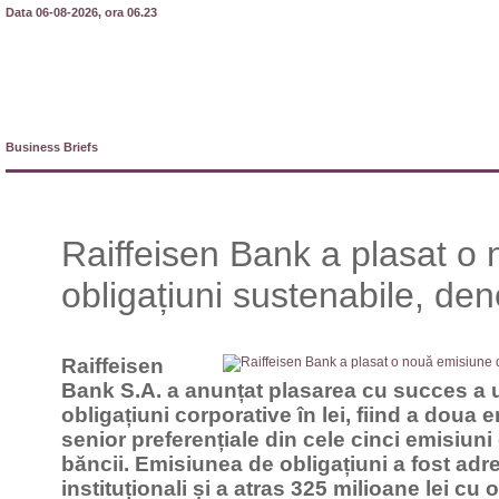
Data 06-08-2026, ora 06.23
Business Briefs
Raiffeisen Bank a plasat o
obligațiuni sustenabile, den
Raiffeisen
Bank S.A. a anunțat plasarea cu succes a 
obligațiuni corporative în lei, fiind a doua 
senior preferențiale din cele cinci emisiuni 
băncii. Emisiunea de obligațiuni a fost adre
instituționali și a atras 325 milioane lei cu 