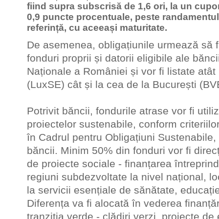
fiind supra subscrisă de 1,6 ori, la un cupo
0,9 puncte procentuale, peste randamentul tit
referință, cu aceeași maturitate.
De asemenea, obligațiunile urmează să f
fonduri proprii și datorii eligibile ale băn
Naționale a României și vor fi listate at
(LuxSE) cât și la cea de la București (BV
Potrivit băncii, fondurile atrase vor fi util
proiectelor sustenabile, conform criteriilor
în Cadrul pentru Obligațiuni Sustenabile, 
băncii. Minim 50% din fonduri vor fi direc
de proiecte sociale - finanțarea întreprinde
regiuni subdezvoltate la nivel național, l
la servicii esențiale de sănătate, educație
Diferența va fi alocată în vederea finanțăr
tranziția verde - clădiri verzi, proiecte d