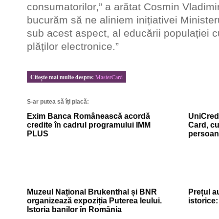
consumatorilor,” a arătat Cosmin Vladimi
bucurăm să ne aliniem inițiativei Minister
sub acest aspect, al educării populației cu
plăților electronice.”
Citeşte mai multe despre:
MasterCard
S-ar putea să îți placă:
Exim Banca Românească acordă
UniCredi
credite în cadrul programului IMM
Card, cu
PLUS
persoan
Muzeul Național Brukenthal și BNR
Prețul a
organizează expoziția Puterea leului.
istorice
Istoria banilor în România