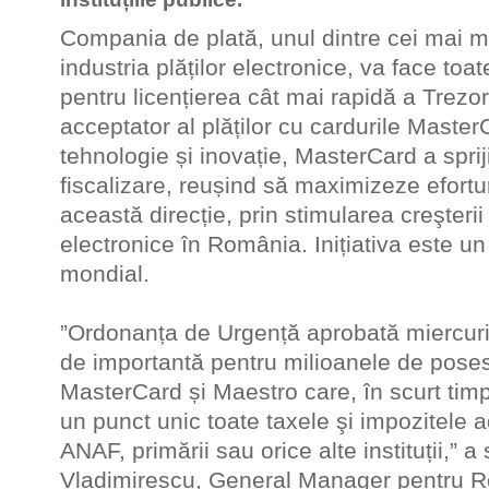
Compania de plată, unul dintre cei mai ma
industria plăților electronice, va face toa
pentru licențierea cât mai rapidă a Trezor
acceptator al plăților cu cardurile Master
tehnologie și inovație, MasterCard a spriji
fiscalizare, reușind să maximizeze efortu
această direcție, prin stimularea creşterii
electronice în România. Inițiativa este un 
mondial.
”Ordonanța de Urgență aprobată miercur
de importantă pentru milioanele de poses
MasterCard și Maestro care, în scurt timp,
un punct unic toate taxele şi impozitele 
ANAF, primării sau orice alte instituții,”
Vladimirescu, General Manager pentru R