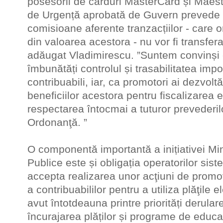
posesorii de carduri MasterCard și Maest
de Urgență aprobată de Guvern prevede 
comisioane aferente tranzacțiilor - care
din valoarea acestora - nu vor fi transfera
adăugat Vladimirescu. ”Suntem convinși c
îmbunătăți controlul și trasabilitatea impo
contribuabili, iar, ca promotori ai dezvoltăr
beneficiilor acestora pentru fiscalizare
respectarea întocmai a tuturor prevederilor
Ordonanţă. ”
O componentă importantă a inițiativei Min
Publice este și obligația operatorilor sist
accepta realizarea unor acţiuni de promo
a contribuabililor pentru a utiliza plăţile
avut întotdeauna printre priorități derula
încurajarea plăților și programe de educa