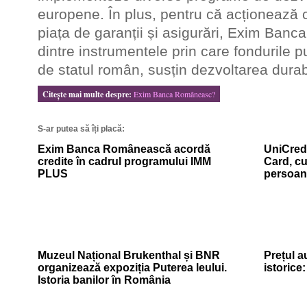
europene. În plus, pentru că acționează c
piața de garanții și asigurări, Exim Ba
dintre instrumentele prin care fondurile p
de statul român, susțin dezvoltarea dura
Citeşte mai multe despre:
Exim Banca Româneasc?
S-ar putea să îți placă:
Exim Banca Românească acordă
UniCredi
credite în cadrul programului IMM
Card, cu
PLUS
persoan
Muzeul Național Brukenthal și BNR
Prețul a
organizează expoziția Puterea leului.
istorice
Istoria banilor în România