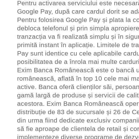
Pentru activarea serviciului este necesară
Google Pay, după care cardul dorit se adau
Pentru folosirea Google Pay și plata la co
debloca telefonul și prin simpla apropie
tranzacția va fi realizată simplu și în sig
primită instant în aplicație. Limitele de 
Pay sunt identice cu cele aplicabile cardului
posibilitatea de a înrola mai multe carduri
Exim Banca Românească este o bancă u
românească, aflată în top 10 cele mai mari
active. Banca oferă clienților săi, persoane
gamă largă de produse și servicii de cali
acestora. Exim Banca Românească opere
distribuție de 83 de sucursale și 26 de C
din urma fiind dedicate exclusiv companiil
să fie aproape de clientela de retail și co
implementeze diverse programe de dezvo