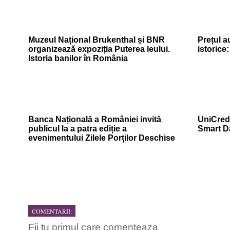
Muzeul Național Brukenthal și BNR
Prețul a
organizează expoziția Puterea leului.
istorice
Istoria banilor în România
Banca Națională a României invită
UniCredi
publicul la a patra ediție a
Smart D
evenimentului Zilele Porților Deschise
COMENTARII:
Fii tu primul care comenteaza