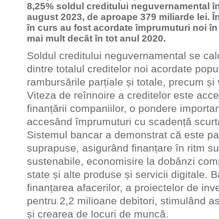
8,25% soldul creditului neguvernamental înre
august 2023, de aproape 379 miliarde lei. În
în curs au fost acordate împrumuturi noi în 
mai mult decât în tot anul 2020.
Soldul creditului neguvernamental se cal
dintre totalul creditelor noi acordate popul
rambursările parțiale și totale, precum și 
Viteza de reînnoire a creditelor este acc
finanțării companiilor, o pondere importa
accesând împrumuturi cu scadență scurt
Sistemul bancar a demonstrat că este part
suprapuse, asigurând finanțare în ritm su
sustenabile, economisire la dobânzi compe
state și alte produse și servicii digitale. 
finanțarea afacerilor, a proiectelor de inves
pentru 2,2 milioane debitori, stimulând a
și crearea de locuri de muncă.