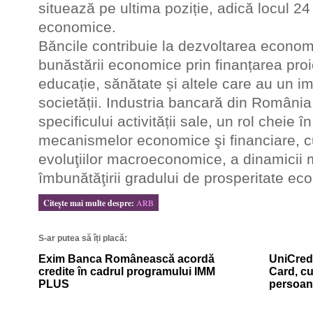
situează pe ultima poziție, adică locul 2
economice.
Băncile contribuie la dezvoltarea economi
bunăstării economice prin finanțarea proie
educație, sănătate și altele care au un i
societății. Industria bancară din România 
specificului activității sale, un rol cheie 
mecanismelor economice şi financiare, 
evoluţiilor macroeconomice, a dinamicii m
îmbunătăţirii gradului de prosperitate e
Citeşte mai multe despre:
ARB
S-ar putea să îți placă:
Exim Banca Românească acordă
UniCredi
credite în cadrul programului IMM
Card, cu
PLUS
persoan