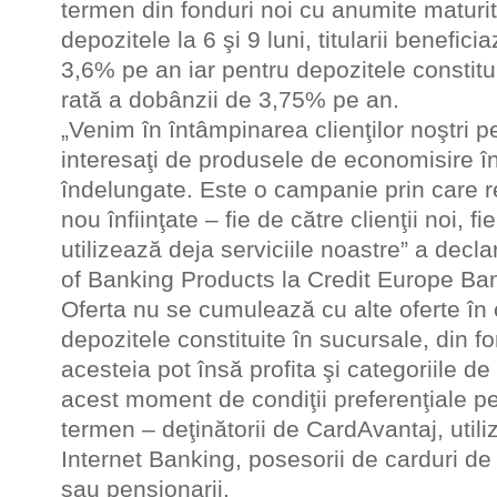
termen din fonduri noi cu anumite maturită
depozitele la 6 şi 9 luni, titularii benefic
3,6% pe an iar pentru depozitele constitui
rată a dobânzii de 3,75% pe an.
„Venim în întâmpinarea clienţilor noştri p
interesaţi de produsele de economisire 
îndelungate. Este o campanie prin care
nou înfiinţate – fie de către clienţii noi, f
utilizează deja serviciile noastre” a dec
of Banking Products la Credit Europe B
Oferta nu se cumulează cu alte oferte în c
depozitele constituite în sucursale, din fo
acesteia pot însă profita şi categoriile de
acest moment de condiţii preferenţiale p
termen – deţinătorii de CardAvantaj, utiliz
Internet Banking, posesorii de carduri de
sau pensionarii.