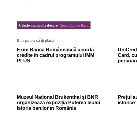
Citeşte mai multe despre:
Credit Europe Bank
S-ar putea să îți placă:
Exim Banca Românească acordă
UniCredi
credite în cadrul programului IMM
Card, cu
PLUS
persoan
Muzeul Național Brukenthal și BNR
Prețul a
organizează expoziția Puterea leului.
istorice
Istoria banilor în România