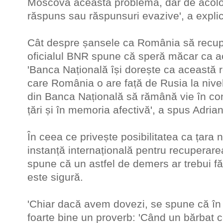
Moscova această problemă, dar de acolo 
răspuns sau răspunsuri evazive', a explic
Cât despre șansele ca România să recup
oficialul BNR spune că speră măcar ca ace
'Banca Națională își dorește ca această r
care România o are față de Rusia la nive
din Banca Națională să rămână vie în conș
țări și în memoria afectivă', a spus Adria
În ceea ce privește posibilitatea ca țara 
instanță internațională pentru recuperarea
spune că un astfel de demers ar trebui f
este sigură.
'Chiar dacă avem dovezi, se spune că în 
foarte bine un proverb: 'Când un bărbat