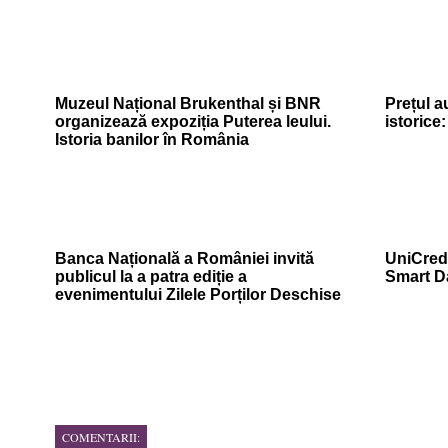
Muzeul Național Brukenthal și BNR
Prețul a
organizează expoziția Puterea leului.
istorice
Istoria banilor în România
Banca Națională a României invită
UniCredi
publicul la a patra ediție a
Smart D
evenimentului Zilele Porților Deschise
COMENTARII: