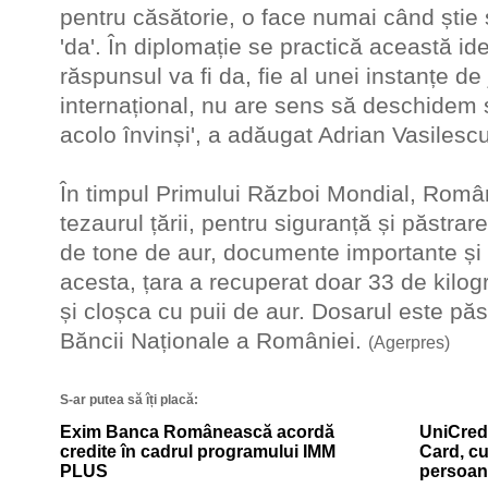
pentru căsătorie, o face numai când știe 
'da'. În diplomație se practică această i
răspunsul va fi da, fie al unei instanțe de 
internațional, nu are sens să deschidem 
acolo învinși', a adăugat Adrian Vasilescu
În timpul Primului Război Mondial, Româ
tezaurul țării, pentru siguranță și păstra
de tone de aur, documente importante și t
acesta, țara a recuperat doar 33 de kilog
și cloșca cu puii de aur. Dosarul este păst
Băncii Naționale a României.
(Agerpres)
S-ar putea să îți placă:
Exim Banca Românească acordă
UniCredi
credite în cadrul programului IMM
Card, cu
PLUS
persoan