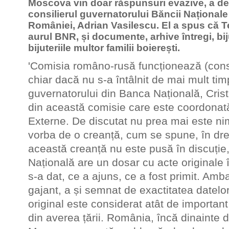
Moscova vin doar răspunsuri evazive, a dec
consilierul guvernatorului Băncii Naționale
României, Adrian Vasilescu. El a spus că T
aurul BNR, și documente, arhive întregi, biju
bijuteriile multor familii boierești.
'Comisia româno-rusă funcționează (const
chiar dacă nu s-a întâlnit de mai mult timp
guvernatorului din Banca Națională, Cris
din această comisie care este coordonată
Externe. De discutat nu prea mai este nim
vorba de o creanță, cum se spune, în drept
această creanță nu este pusă în discuție
Națională are un dosar cu acte originale 
s-a dat, ce a ajuns, ce a fost primit. Amb
gajant, a și semnat de exactitatea datelo
original este considerat atât de important
din averea țării. România, încă dinainte d