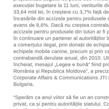
execuției bugetare la 11 luni, veniturile d
33,64 mld lei, în creștere cu 3,7% față de 
încasările din accizele pentru produsele d
avans de 8,6%. Dacă nu creștea contraba
accizele pentru produsele din tutun ar fi p
în continuare un partener al autorităților
a comerțului ilegal, prin donații de echip
echipele mobile canine, precum și prin c
contrabandă derulate anual, din 2010. U
încheiat, mesajul „Legea e bună” fiind p
România și Republica Moldova”, a preciza
Corporate Affairs & Communications JTI
Bulgaria.
"Sperăm ca anul viitor să fie un an constr
privat, ca și pentru autoritățile statului.