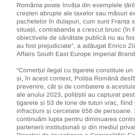
România poate învăța din exemplele țăril
creșteri abrupte ale taxelor sau măsuri e
pachetelor în dulapuri, cum sunt Franța sa
situații, contrabanda a crescut brusc (în
obiectivele de sănătate publică nu au fost
au fost prejudiciate”, a adăugat Enrico Z
Affairs South East Europe Imperial Brand
"Comerțul ilegal cu țigarete constituie u
și, în acest context, Poliția Română desf
prevenire, cât și de combatere a acestuia.
ale anului 2023, polițiștii au capturat pe
țigarete și 53 de tone de tutun vrac, fiin
infracțiuni și cercetate 656 de persoane
continuăm lupta pentru diminuarea cont
partenerii instituționali și din mediul priva