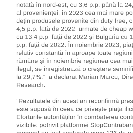
notată în nord-est, cu 3,6 p.p. până la 2
al provenienței, în 2023 cea mai mare p
dețin produsele provenite din duty free, 
4,5 p.p. față de 2022, urmate de cheap w
cu 13,4 p.p. față de 2022 și Bulgaria cu 
p.p. față de 2022. În noiembrie 2023, pi
relativ constantă în aproape toate regiunil
rămâne și în noiembrie regiunea cea mai
ilegal, se înregistrează o creștere semnif
la 29,7%.”, a declarat Marian Marcu, Dir
Research.
”Rezultatele din acest an reconfirmă pr
este supusă în ceea ce privește piața ilic
Eforturile autorităților în combaterea con
vizibile: potrivit platformei StopContraba
moment au fost capturate circa 126 de mi