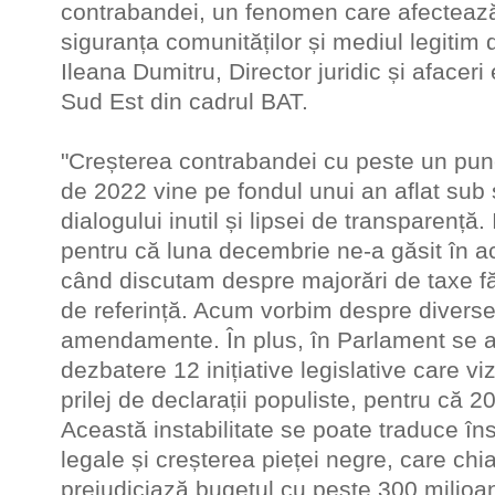
contrabandei, un fenomen care afectează
siguranța comunităților și mediul legitim d
Ileana Dumitru, Director juridic și afaceri
Sud Est din cadrul BAT.
"Creșterea contrabandei cu peste un punc
de 2022 vine pe fondul unui an aflat sub s
dialogului inutil și lipsei de transparență.
pentru că luna decembrie ne-a găsit în ace
când discutam despre majorări de taxe 
de referință. Acum vorbim despre diver
amendamente. În plus, în Parlament se af
dezbatere 12 inițiative legislative care vi
prilej de declarații populiste, pentru că 20
Această instabilitate se poate traduce îns
legale și creșterea pieței negre, care chiar
prejudiciază bugetul cu peste 300 milio