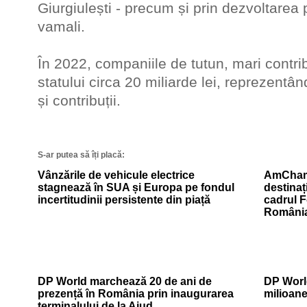
Giurgiulești - precum și prin dezvoltarea p
vamali.
În 2022, companiile de tutun, mari contrib
statului circa 20 miliarde lei, reprezentân
și contribuții.
S-ar putea să îți placă:
Vânzările de vehicule electrice
AmCham
stagnează în SUA și Europa pe fondul
destinaț
incertitudinii persistente din piață
cadrul 
Români
DP World marchează 20 de ani de
DP World
prezență în România prin inaugurarea
milioan
terminalului de la Aiud