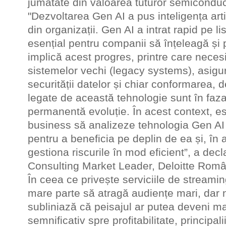
jumătate din valoarea tuturor semiconduct
"Dezvoltarea Gen AI a pus inteligența artif
din organizații. Gen AI a intrat rapid pe lis
esențial pentru companii să înțeleagă și 
implică acest progres, printre care necesi
sistemelor vechi (legacy systems), asigura
securității datelor și chiar conformarea,
legate de această tehnologie sunt în faza
permanentă evoluție. În acest context, es
business să analizeze tehnologia Gen AI 
pentru a beneficia pe deplin de ea și, în 
gestiona riscurile în mod eficient”, a dec
Consulting Market Leader, Deloitte Româ
În ceea ce privește serviciile de streaming
mare parte să atragă audiențe mari, dar nu
subliniază că peisajul ar putea deveni ma
semnificativ spre profitabilitate, principali