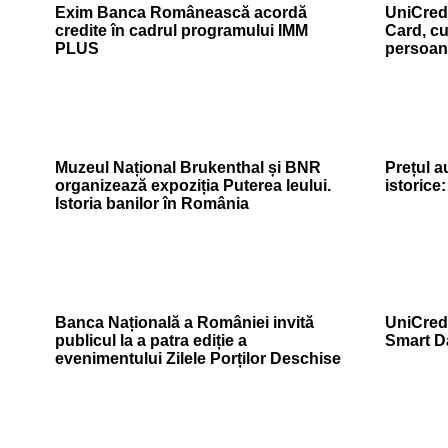
Exim Banca Românească acordă
UniCredi
credite în cadrul programului IMM
Card, cu
PLUS
persoan
Muzeul Național Brukenthal și BNR
Prețul a
organizează expoziția Puterea leului.
istorice
Istoria banilor în România
Banca Națională a României invită
UniCredi
publicul la a patra ediție a
Smart D
evenimentului Zilele Porților Deschise