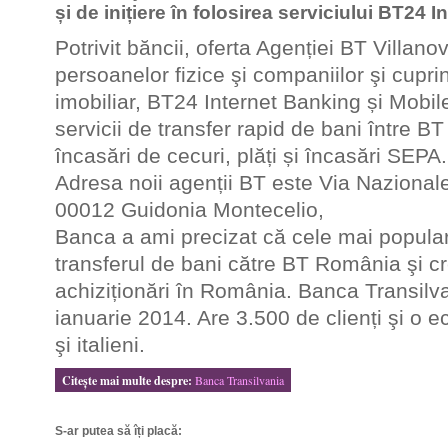
și de inițiere în folosirea serviciului BT24 
Potrivit băncii, oferta Agenției BT Villano
persoanelor fizice şi companiilor şi cupri
imobiliar, BT24 Internet Banking și Mobil
servicii de transfer rapid de bani între BT
încasări de cecuri, plăți și încasări SEPA.
Adresa noii agenții BT este Via Nazionale 
00012 Guidonia Montecelio,
Banca a ami precizat că cele mai populare 
transferul de bani către BT România şi cre
achiziționări în România. Banca Transilvan
ianuarie 2014. Are 3.500 de clienți şi o 
şi italieni.
Citeşte mai multe despre:
Banca Transilvania
S-ar putea să îți placă: