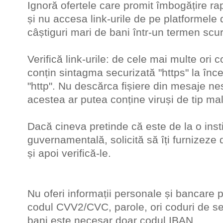
Ignoră ofertele care promit îmbogățire ra
și nu accesa link-urile de pe platformele 
câștiguri mari de bani într-un termen scur
Verifică link-urile: de cele mai multe ori 
conțin sintagma securizată "https" la înce
"http". Nu descărca fișiere din mesaje ne
acestea ar putea conține viruși de tip ma
Dacă cineva pretinde că este de la o insti
guvernamentală, solicită să îți furnizeze d
și apoi verifică-le.
Nu oferi informații personale și bancare 
codul CVV2/CVC, parole, ori coduri de se
bani este necesar doar codul IBA