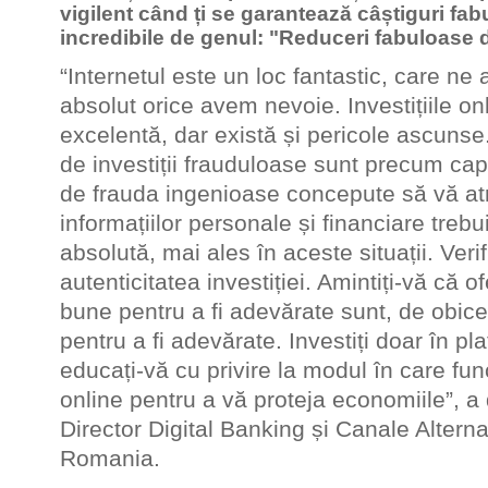
vigilent când ți se garantează câștiguri fab
incredibile de genul: "Reduceri fabuloase 
“Internetul este un loc fantastic, care ne 
absolut orice avem nevoie. Investițiile onl
excelentă, dar există și pericole ascunse
de investiții frauduloase sunt precum ca
de frauda ingenioase concepute să vă at
informațiilor personale și financiare treb
absolută, mai ales în aceste situații. Veri
autenticitatea investiției. Amintiți-vă că of
bune pentru a fi adevărate sunt, de obice
pentru a fi adevărate. Investiți doar în pl
educați-vă cu privire la modul în care fun
online pentru a vă proteja economiile”, a 
Director Digital Banking și Canale Altern
Romania.