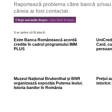
Raportează problema către bancă și/sau 
căreia ai fost contactat.
Citeşte mai multe despre:
Alpha Bank Romania
S-ar putea să îți placă:
Exim Banca Românească acordă
UniCredi
credite în cadrul programului IMM
Card, cu
PLUS
persoan
Muzeul Național Brukenthal și BNR
Prețul a
organizează expoziția Puterea leului.
istorice
Istoria banilor în România